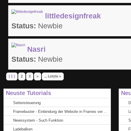
littledesignfreak
Status:
Newbie
Nasri
Status:
Newbie
[ 1 ]
2
3
»
... Letzte »
Neuste Tutorials
Neu
Seitensteuerung
D
Framebuster - Einbindung der Website in Frames ver ...
L
Newssystem - Such Funktion
S
Ladebalken
F