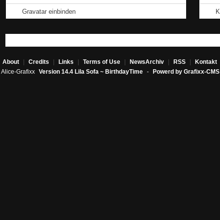
Gravatar einbinden
K
About
|
Credits
|
Links
|
Terms of Use
|
NewsArchiv
|
RSS
|
Kontakt
Alice-Grafixx
Version 14.4 Lila Sofa ~ BirthdayTime
-
Powerd by Grafixx-CMS