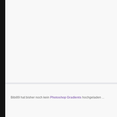
Bibi89 hat bisher noch kein
Photoshop Gradients
hochgeladen ...