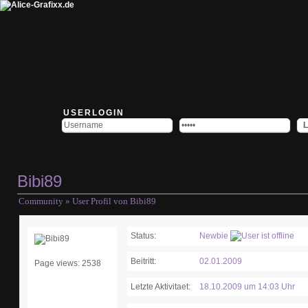
USERLOGIN
Bibi89
Community
» User Profil von Bibi89
Status:
Newbie
Beitritt:
02.01.2009
Page views: 2538
Letzte Aktivitaet:
18.10.2009 um 14:03 Uhr