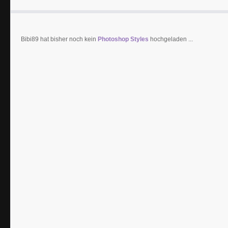
Bibi89 hat bisher noch kein
Photoshop Styles
hochgeladen ...