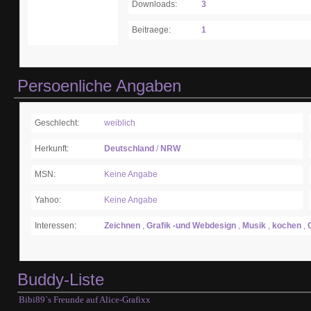
Downloads:
3
Beitraege:
1
Persoenliche Angaben
Geschlecht:
weiblich
Herkunft:
Deutschland
/
NRW
MSN:
Keine Angabe
Yahoo:
Keine Angabe
Interessen:
Zeichnen
,
Grafik -und Webdesign
,
Musik
,
kochen
,
G
Buddy-Liste
Bibi89`s Freunde auf Alice-Grafixx