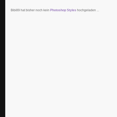
Bibi89 hat bisher noch kein
Photoshop Styles
hochgeladen ...