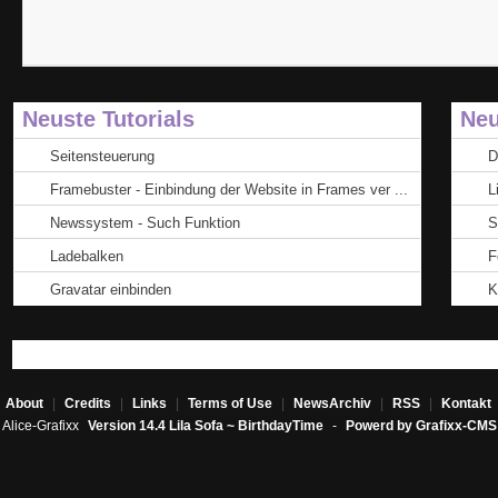
Neuste Tutorials
Neu
Seitensteuerung
D
Framebuster - Einbindung der Website in Frames ver ...
L
Newssystem - Such Funktion
S
Ladebalken
F
Gravatar einbinden
K
About
|
Credits
|
Links
|
Terms of Use
|
NewsArchiv
|
RSS
|
Kontakt
Alice-Grafixx
Version 14.4 Lila Sofa ~ BirthdayTime
-
Powerd by Grafixx-CMS