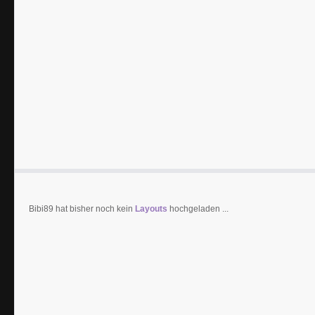
Bibi89 hat bisher noch kein
Layouts
hochgeladen ...