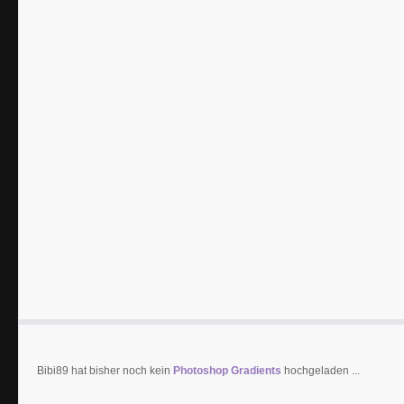
Bibi89 hat bisher noch kein
Photoshop Gradients
hochgeladen ...