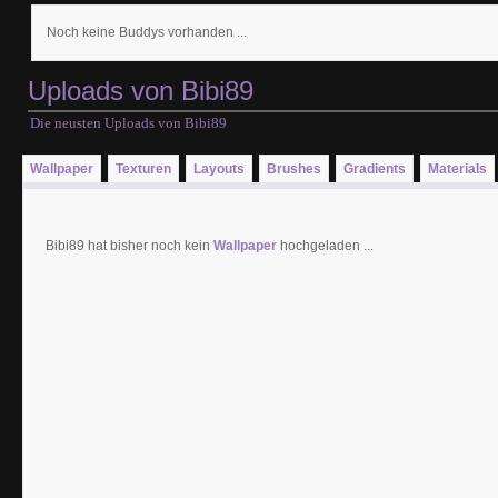
Noch keine Buddys vorhanden ...
Uploads von Bibi89
Die neusten Uploads von Bibi89
Wallpaper
Texturen
Layouts
Brushes
Gradients
Materials
Bibi89 hat bisher noch kein
Wallpaper
hochgeladen ...