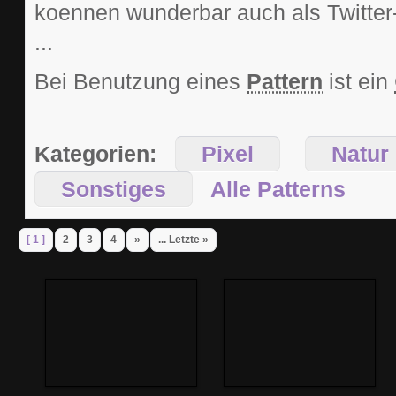
koennen wunderbar auch als Twitter
...
Bei Benutzung eines
Pattern
ist ein
Kategorien:
Pixel
Natu
Sonstiges
Alle Patterns
[ 1 ]
2
3
4
»
... Letzte »