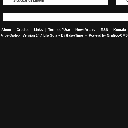
Gravatar einbinden
K
About
|
Credits
|
Links
|
Terms of Use
|
NewsArchiv
|
RSS
|
Kontakt
Alice-Grafixx
Version 14.4 Lila Sofa ~ BirthdayTime
-
Powerd by Grafixx-CMS