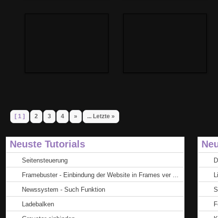
[ 1 ]
2
3
4
»
... Letzte »
Neuste Tutorials
Neu
Seitensteuerung
D
Framebuster - Einbindung der Website in Frames ver ...
L
Newssystem - Such Funktion
S
Ladebalken
F