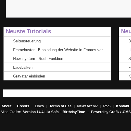
Neuste Tutorials
Neu
Seitensteuerung
D
Framebuster - Einbindung der Website in Frames ver ...
L
Newssystem - Such Funktion
S
Ladebalken
F
Gravatar einbinden
K
About
|
Credits
|
Links
|
Terms of Use
|
NewsArchiv
|
RSS
|
Kontakt
Alice-Grafixx
Version 14.4 Lila Sofa ~ BirthdayTime
-
Powerd by Grafixx-CMS