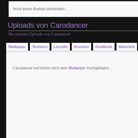
Noch keine Buddys vorhanden ...
Uploads von Carodancer
Die neusten Uploads von Carodancer
Wallpaper
Texturen
Layouts
Brushes
Gradients
Materials
Carodancer hat bisher noch kein
Wallpaper
hochgeladen ...