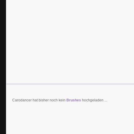
Carodancer hat bisher noch kein
Brushes
hochgeladen ...