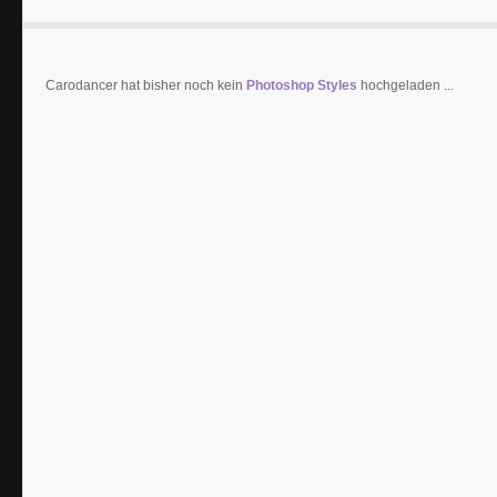
Carodancer hat bisher noch kein
Photoshop Styles
hochgeladen ...