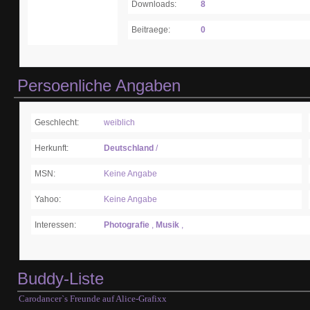
Downloads:
8
Beitraege:
0
Persoenliche Angaben
Geschlecht:
weiblich
Herkunft:
Deutschland
/
MSN:
Keine Angabe
Yahoo:
Keine Angabe
Interessen:
Photografie
,
Musik
,
Buddy-Liste
Carodancer`s Freunde auf Alice-Grafixx