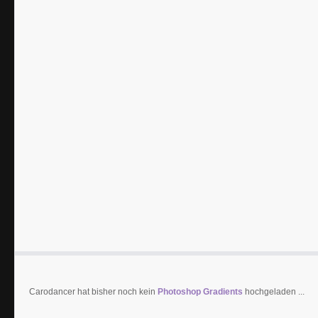
Carodancer hat bisher noch kein
Photoshop Gradients
hochgeladen ...