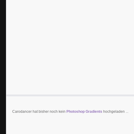
Carodancer hat bisher noch kein
Photoshop Gradients
hochgeladen ...