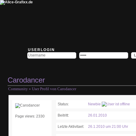
USERLOGIN
Carodancer
Community
» User Profil von Carodancer
Status:
Newbie
Beitritt:
26.01.2010
Page views: 2330
Letzte Aktivitaet:
26.1.2010 um 21:00 Uhr