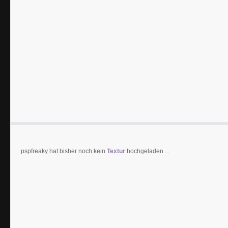
pspfreaky hat bisher noch kein
Textur
hochgeladen ...