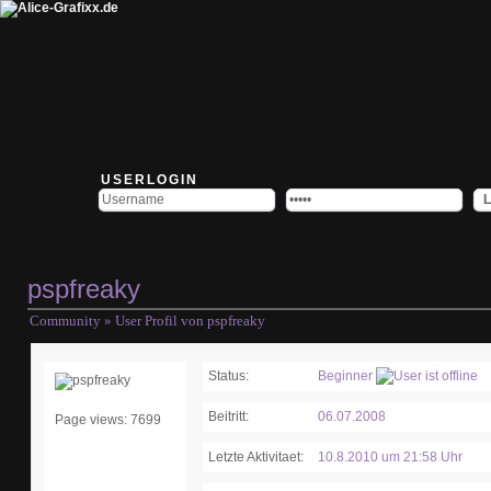
USERLOGIN
pspfreaky
Community
» User Profil von pspfreaky
Status:
Beginner
Beitritt:
06.07.2008
Page views: 7699
Letzte Aktivitaet:
10.8.2010 um 21:58 Uhr