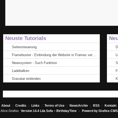
Neuste Tutorials
Neu
Seitensteuerung
D
Framebuster - Einbindung der Website in Frames ver ...
L
Newssystem - Such Funktion
S
Ladebalken
F
Gravatar einbinden
K
About
|
Credits
|
Links
|
Terms of Use
|
NewsArchiv
|
RSS
|
Kontakt
Alice-Grafixx
Version 14.4 Lila Sofa ~ BirthdayTime
-
Powerd by Grafixx-CMS