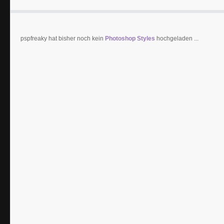
pspfreaky hat bisher noch kein
Photoshop Styles
hochgeladen ...