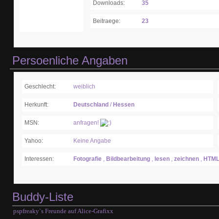
Downloads:
35
Beitraege:
23
Persoenliche Angaben
Geschlecht:
weiblich
Herkunft:
Deutschland
/
Hessen
MSN:
anfragen!
Yahoo:
Keine Angabe
Interessen:
Fotografie
,
Bildbearbeitung
,
lesen
,
zeichnen
,
HTM
Buddy-Liste
pspfreaky`s Freunde auf Alice-Grafixx