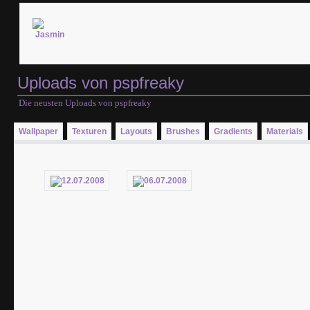
Uploads von pspfreaky
Die neusten Uploads von pspfreaky
Wallpaper
Texturen
Layouts
Brushes
Gradients
Materials