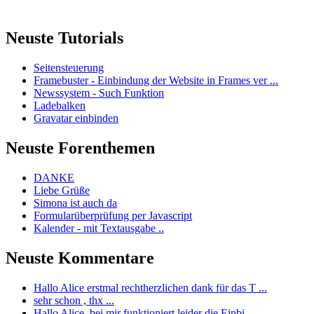
Neuste Tutorials
Seitensteuerung
Framebuster - Einbindung der Website in Frames ver ...
Newssystem - Such Funktion
Ladebalken
Gravatar einbinden
Neuste Forenthemen
DANKE
Liebe Grüße
Simona ist auch da
Formularüberprüfung per Javascript
Kalender - mit Textausgabe ..
Neuste Kommentare
Hallo Alice erstmal rechtherzlichen dank für das T ...
sehr schon , thx ...
Hallo Alice, bei mir funktioniert leider die Einbi ...