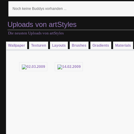
Noch keine Buddys vorhanden ...
Uploads von artStyles
Die neusten Uploads von artStyles
Wallpaper
Texturen
Layouts
Brushes
Gradients
Materials