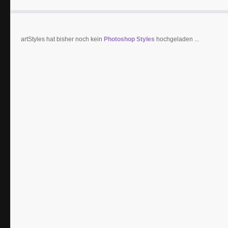
artStyles hat bisher noch kein
Photoshop Styles
hochgeladen ...