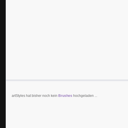
artStyles hat bisher noch kein
Brushes
hochgeladen ...