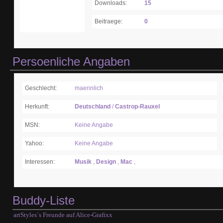
Downloads:
15
Beitraege:
0
Persoenliche Angaben
Geschlecht:
maennlich
Herkunft:
Deutschland
/
Castrop-Rauxel
MSN:
Keine Angabe
Yahoo:
Keine Angabe
Interessen:
Musik
,
Design
,
Mac
,
Buddy-Liste
artStyles`s Freunde auf Alice-Grafixx