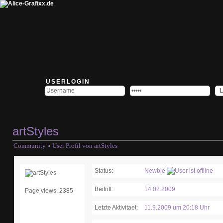
USERLOGIN
artStyles
Community
» User Profil von artStyles
Status:
Newbie
Beitritt:
14.02.2009
Page views: 2385
Letzte Aktivitaet:
11.9.2009 um 20:18 Uhr