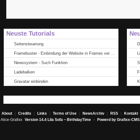
Neuste Tutorials
Neu
Seitensteuerung
D
Framebuster - Einbindung der Website in Frames ver ...
L
Newssystem - Such Funktion
S
Ladebalken
F
Gravatar einbinden
K
About
|
Credits
|
Links
|
Terms of Use
|
NewsArchiv
|
RSS
|
Kontakt
Alice-Grafixx
Version 14.4 Lila Sofa ~ BirthdayTime
-
Powerd by Grafixx-CMS