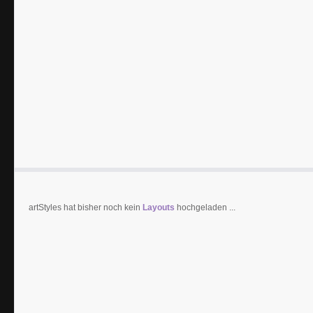
artStyles hat bisher noch kein
Layouts
hochgeladen ...