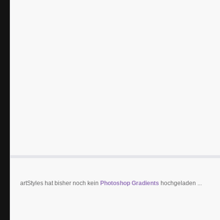
artStyles hat bisher noch kein
Photoshop Gradients
hochgeladen ...