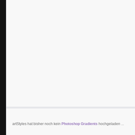
artStyles hat bisher noch kein
Photoshop Gradients
hochgeladen ...