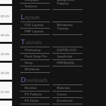
Patterns
Textures
L
ayouts
:05 Uhr
CSS Layouts
Wordpress
Themes
PHP Layouts
:46 Uhr
T
utorials
Photoshop
(X)HTML/CSS
:18 Uhr
Paint Shop Pro
JavaScript
Gimp
PHP/MySQL
Wishbook
:34 Uhr
D
ownloads
Brushes
Materials
:22 Uhr
PS Patterns
Cursor
PS Styles
Emoticons