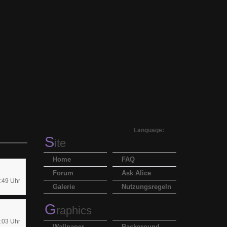
Language:
S
ite
Home
FAQ
Forum
Ask Alice
:49 Uhr
Galerie
Nutzungsregeln
G
raphics
:03 Uhr
Wallpaper
Background