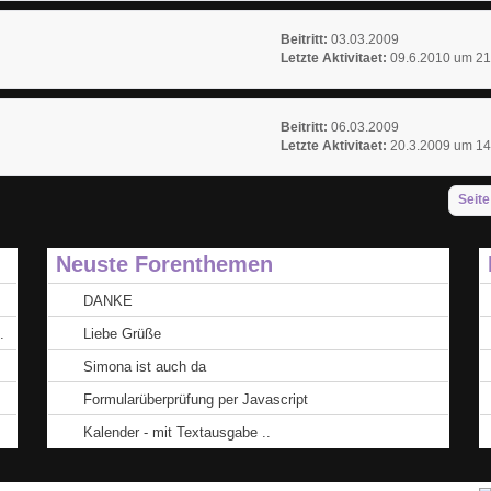
Beitritt:
03.03.2009
Letzte Aktivitaet:
09.6.2010 um 21
Beitritt:
06.03.2009
Letzte Aktivitaet:
20.3.2009 um 14
Seite
Neuste Forenthemen
DANKE
.
Liebe Grüße
Simona ist auch da
Formularüberprüfung per Javascript
Kalender - mit Textausgabe ..