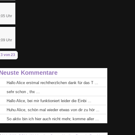
:05 Uhr
:09 Uhr
 3 von 23
Neuste Kommentare
Hallo Alice erstmal rechtherzlichen dank für das T ...
sehr schon , thx ...
Hallo Alice, bei mir funktioniert leider die Einbi ...
Huhu Alice, schön mal wieder etwas von dir zu hör ...
So aktiv bin ich hier auch nicht mehr, komme aller ...