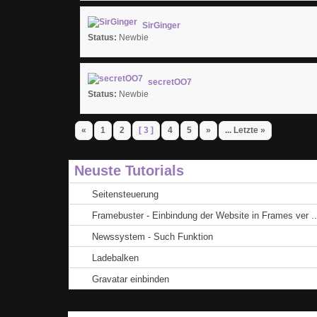
SirGinger
Status:
Newbie
secretOO7
Status:
Newbie
«
1
2
[ 3 ]
4
5
»
... Letzte »
Neuste Tutorials
Seitensteuerung
Framebuster - Einbindung der Website in Frames ver ..
Newssystem - Such Funktion
Ladebalken
Gravatar einbinden