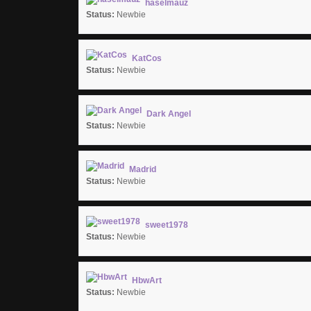
haselmauz
Status:
Newbie
KatCos
Status:
Newbie
Dark Angel
Status:
Newbie
Madrid
Status:
Newbie
sweet1978
Status:
Newbie
HbwArt
Status:
Newbie