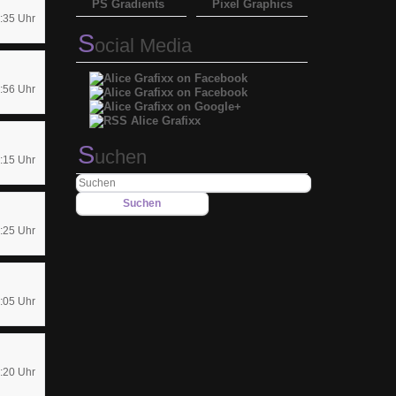
PS Gradients
Pixel Graphics
:35 Uhr
S
ocial Media
:56 Uhr
S
uchen
:15 Uhr
:25 Uhr
:05 Uhr
:20 Uhr