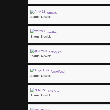
Andy92
Status:
Newbie
werther
Status:
Newbie
artStyles
Status:
Newbie
AngelAndi
Status:
Newbie
ZEROne
Status:
Newbie