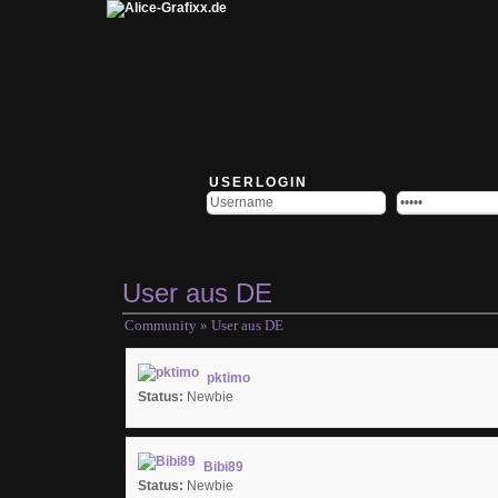
USERLOGIN
User aus DE
Community
» User aus DE
pktimo
Status:
Newbie
Bibi89
Status:
Newbie