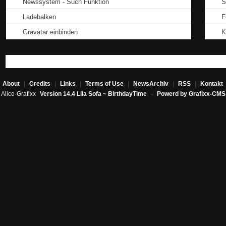
Newssystem - Such Funktion
S
Ladebalken
F
Gravatar einbinden
K
About
|
Credits
|
Links
|
Terms of Use
|
NewsArchiv
|
RSS
|
Kontakt
Alice-Grafixx
Version 14.4 Lila Sofa ~ BirthdayTime
-
Powerd by Grafixx-CMS