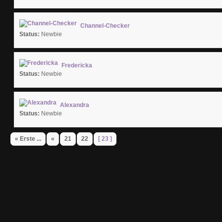
Channel-Checker
Status:
Newbie
Fredericka
Status:
Newbie
Alexandra
Status:
Newbie
« Erste ...
«
21
22
[ 23 ]