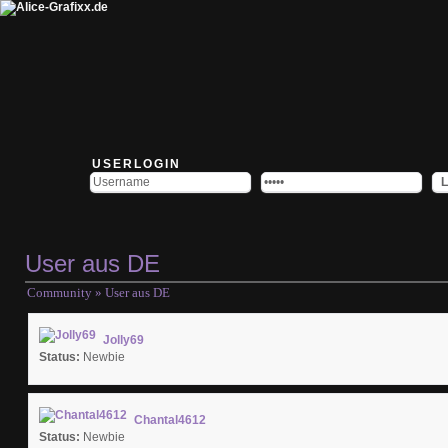
USERLOGIN
User aus DE
Community
» User aus DE
Jolly69
Status:
Newbie
Chantal4612
Status:
Newbie