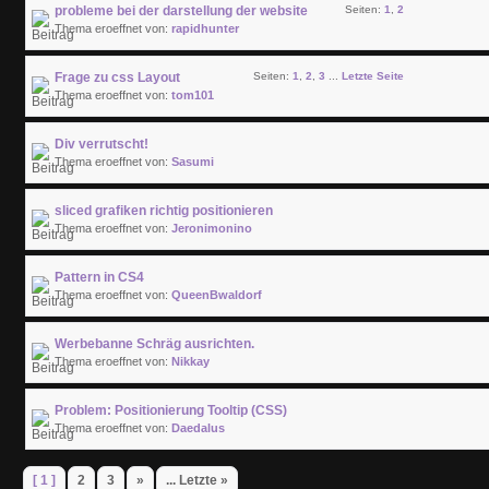
probleme bei der darstellung der website
Seiten:
1
,
2
Thema eroeffnet von:
rapidhunter
Frage zu css Layout
Seiten:
1
,
2
,
3
...
Letzte Seite
Thema eroeffnet von:
tom101
Div verrutscht!
Thema eroeffnet von:
Sasumi
sliced grafiken richtig positionieren
Thema eroeffnet von:
Jeronimonino
Pattern in CS4
Thema eroeffnet von:
QueenBwaldorf
Werbebanne Schräg ausrichten.
Thema eroeffnet von:
Nikkay
Problem: Positionierung Tooltip (CSS)
Thema eroeffnet von:
Daedalus
[ 1 ]
2
3
»
... Letzte »