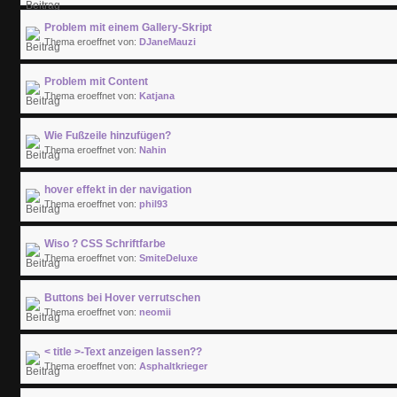
Problem mit einem Gallery-Skript
Thema eroeffnet von:
DJaneMauzi
Problem mit Content
Thema eroeffnet von:
Katjana
Wie Fußzeile hinzufügen?
Thema eroeffnet von:
Nahin
hover effekt in der navigation
Thema eroeffnet von:
phil93
Wiso ? CSS Schriftfarbe
Thema eroeffnet von:
SmiteDeluxe
Buttons bei Hover verrutschen
Thema eroeffnet von:
neomii
< title >-Text anzeigen lassen??
Thema eroeffnet von:
Asphaltkrieger