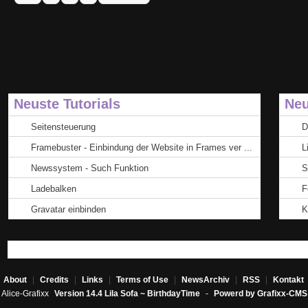
Neuste Tutorials
Neu
Seitensteuerung
D
Framebuster - Einbindung der Website in Frames ver ...
L
Newssystem - Such Funktion
S
Ladebalken
F
Gravatar einbinden
K
About
|
Credits
|
Links
|
Terms of Use
|
NewsArchiv
|
RSS
|
Kontakt
Alice-Grafixx
Version 14.4 Lila Sofa ~ BirthdayTime
-
Powerd by Grafixx-CMS