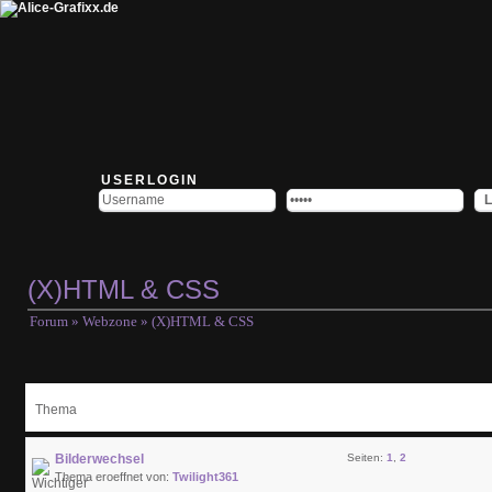
USERLOGIN
(X)HTML & CSS
Forum
»
Webzone
» (X)HTML & CSS
Thema
Bilderwechsel
Seiten:
1
,
2
Thema eroeffnet von:
Twilight361