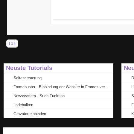
[ 1 ]
Neuste Tutorials
Neu
Seitensteuerung
D
Framebuster - Einbindung der Website in Frames ver ...
L
Newssystem - Such Funktion
S
Ladebalken
F
Gravatar einbinden
K