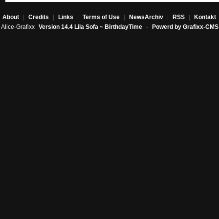
About
|
Credits
|
Links
|
Terms of Use
|
NewsArchiv
|
RSS
|
Kontakt
Alice-Grafixx
Version 14.4 Lila Sofa ~ BirthdayTime
-
Powerd by Grafixx-CMS