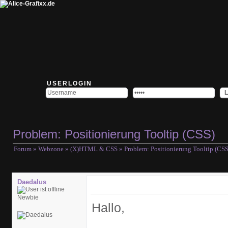
USERLOGIN
Problem: Positionierung Tooltip (CSS)
Forum
»
Webzone
»
(X)HTML & CSS
» Problem: Positionierung Tooltip (CSS
Daedalus
Newbie
Hallo,