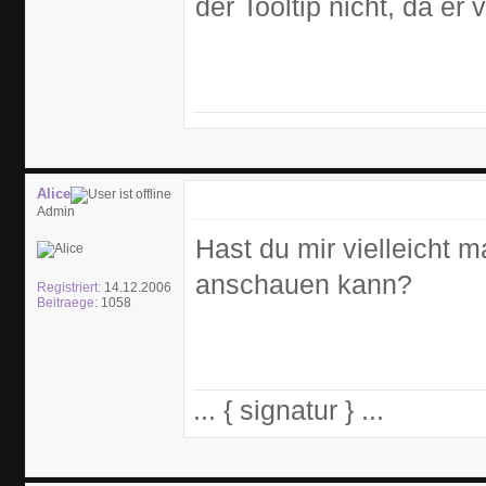
der Tooltip nicht, da er
Alice
Admin
Hast du mir vielleicht m
anschauen kann?
Registriert:
14.12.2006
Beitraege:
1058
... { signatur } ...