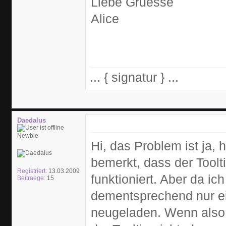
Liebe Gruesse
Alice
... { signatur } ...
Daedalus
Newbie
Hi, das Problem ist ja,
bemerkt, dass der Toolt
Registriert:
13.03.2009
funktioniert. Aber da ich
Beitraege:
15
dementsprechend nur ein
neugeladen. Wenn also d