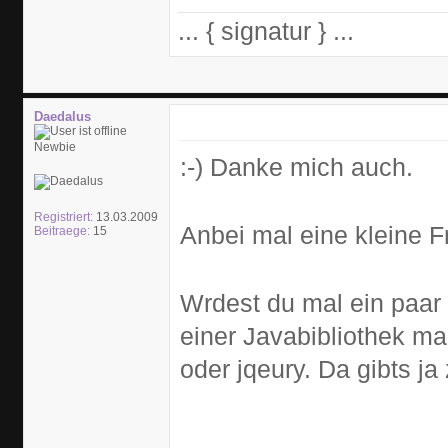
... { signatur } ...
Daedalus
Newbie
:-) Danke mich auch.
Registriert:
13.03.2009
Anbei mal eine kleine F
Beitraege:
15
Wrdest du mal ein paar 
einer Javabibliothek ma
oder jqeury. Da gibts ja