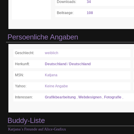
Downloads:
34
Beitraege:
108
Persoenliche Angaben
Geschlecht:
weiblich
Herkunft:
Deutschland
/
Deutschland
MSN:
Katjana
Yahoo:
Keine Angabe
Interessen:
Grafikbearbeitung
,
Webdesignen
,
Fotografie
,
Buddy-Liste
Katjana`s Freunde auf Alice-Grafixx