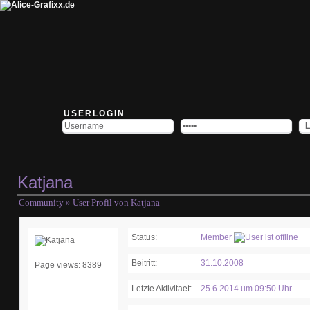
USERLOGIN
Katjana
Community
» User Profil von Katjana
Status:
Member
Beitritt:
31.10.2008
Page views: 8389
Letzte Aktivitaet:
25.6.2014 um 09:50 Uhr