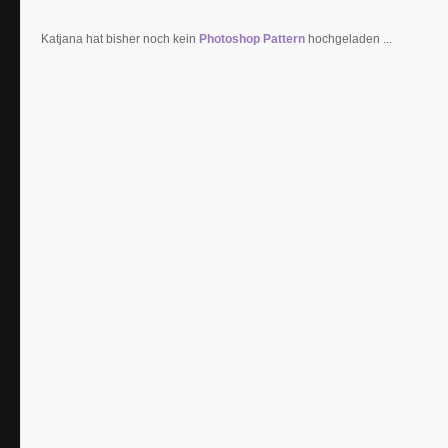
Katjana hat bisher noch kein
Photoshop Pattern
hochgeladen ...