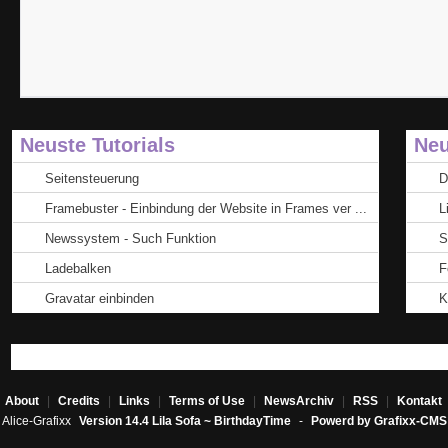
Neuste Tutorials
Neu
Seitensteuerung
D
Framebuster - Einbindung der Website in Frames ver ...
L
Newssystem - Such Funktion
S
Ladebalken
F
Gravatar einbinden
K
About
|
Credits
|
Links
|
Terms of Use
|
NewsArchiv
|
RSS
|
Kontakt
Alice-Grafixx
Version 14.4 Lila Sofa ~ BirthdayTime
-
Powerd by Grafixx-CMS