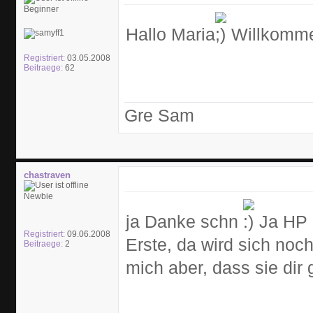
Beginner
Hallo Maria
Willkomme
Registriert:
03.05.2008
Beitraege:
62
Gre Sam
chastraven
Newbie
ja Danke schn
Ja HP 
Registriert:
09.06.2008
Erste, da wird sich noch
Beitraege:
2
mich aber, dass sie dir g