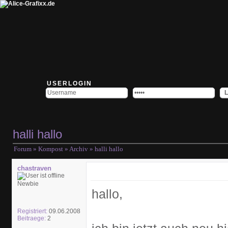
USERLOGIN
halli hallo
Forum
»
Kompost
»
Archiv
» halli hallo
chastraven
Newbie
hallo,
Registriert:
09.06.2008
Beitraege:
2