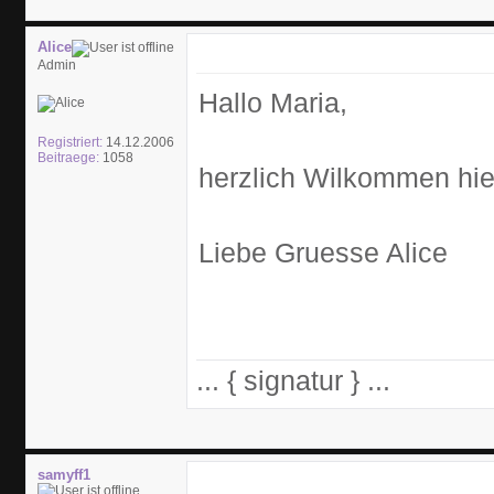
Alice
Admin
Hallo Maria,
Registriert:
14.12.2006
Beitraege:
1058
herzlich Wilkommen hier
Liebe Gruesse Alice
... { signatur } ...
samyff1