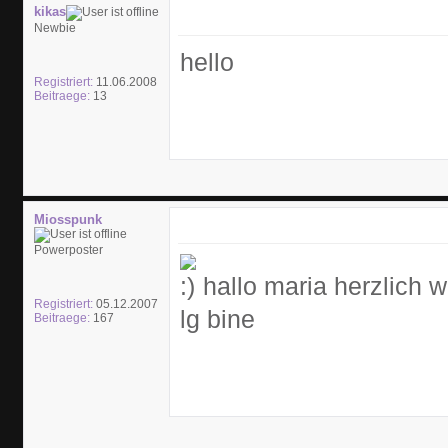
kikas
Newbie
hello
Registriert:
11.06.2008
Beitraege:
13
Miosspunk
Powerposter
hallo maria herzlich 
Registriert:
05.12.2007
lg bine
Beitraege:
167