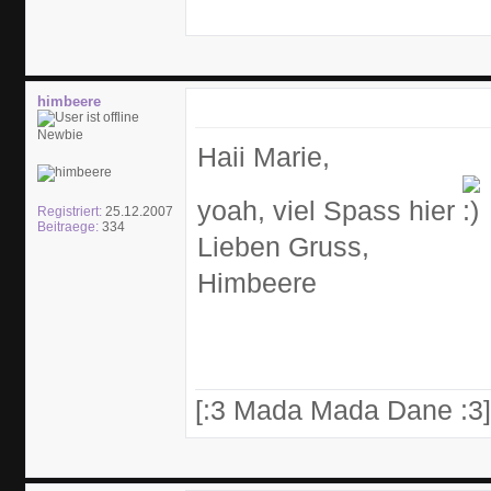
himbeere
Newbie
Haii Marie,
yoah, viel Spass hier
Registriert:
25.12.2007
Beitraege:
334
Lieben Gruss,
Himbeere
[:3 Mada Mada Dane :3]