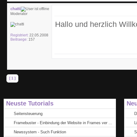
chatti
Moderator
Hallo und herzlich Wil
Registriert:
22.05.2008
Beitraege:
157
[ 1 ]
Neuste Tutorials
Neu
Seitensteuerung
D
Framebuster - Einbindung der Website in Frames ver ...
L
Newssystem - Such Funktion
S