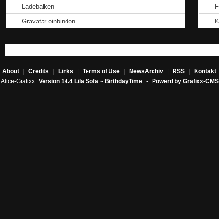
Ladebalken
F
Gravatar einbinden
K
About
|
Credits
|
Links
|
Terms of Use
|
NewsArchiv
|
RSS
|
Kontakt
Alice-Grafixx
Version 14.4 Lila Sofa ~ BirthdayTime
-
Powerd by Grafixx-CMS