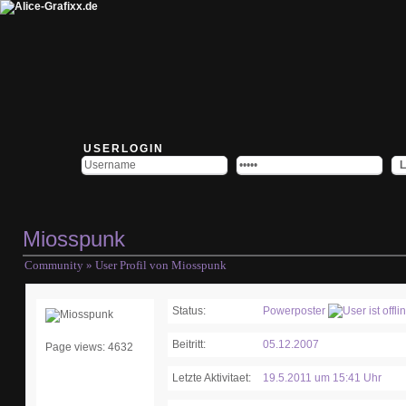
USERLOGIN
Miosspunk
Community
» User Profil von Miosspunk
Status:
Powerposter
Beitritt:
05.12.2007
Page views: 4632
Letzte Aktivitaet:
19.5.2011 um 15:41 Uhr