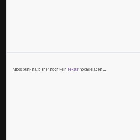
Miosspunk hat bisher noch kein
Textur
hochgeladen ...