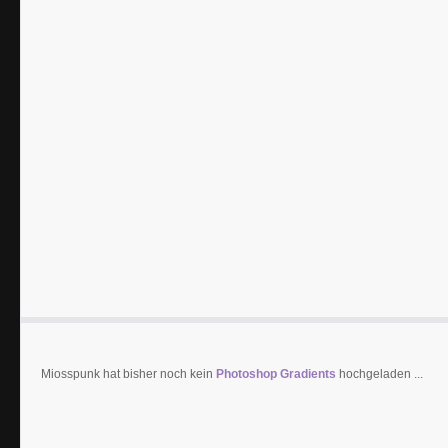
Miosspunk hat bisher noch kein
Photoshop Gradients
hochgeladen ...