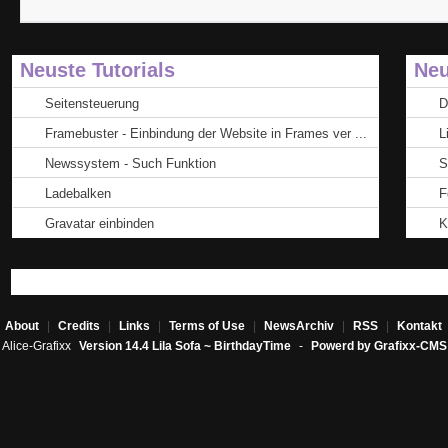
Neuste Tutorials
Neu
Seitensteuerung
D
Framebuster - Einbindung der Website in Frames ver ...
L
Newssystem - Such Funktion
S
Ladebalken
F
Gravatar einbinden
K
About
|
Credits
|
Links
|
Terms of Use
|
NewsArchiv
|
RSS
|
Kontakt
Alice-Grafixx
Version 14.4 Lila Sofa ~ BirthdayTime
-
Powerd by Grafixx-CMS