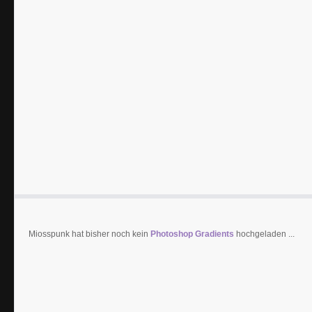
Miosspunk hat bisher noch kein
Photoshop Gradients
hochgeladen ...