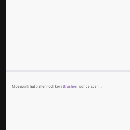
Miosspunk hat bisher noch kein
Brushes
hochgeladen ...