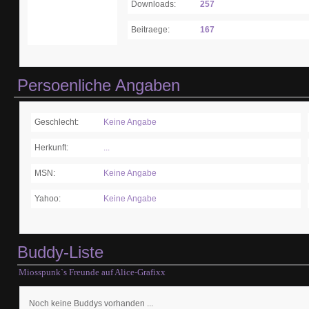
Downloads:
257
Beitraege:
167
Persoenliche Angaben
Geschlecht:
Keine Angabe
Herkunft:
...
MSN:
Keine Angabe
Yahoo:
Keine Angabe
Buddy-Liste
Miosspunk`s Freunde auf Alice-Grafixx
Noch keine Buddys vorhanden ...