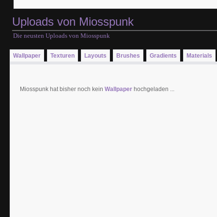
Uploads von Miosspunk
Die neusten Uploads von Miosspunk
Wallpaper
Texturen
Layouts
Brushes
Gradients
Materials
Miosspunk hat bisher noch kein
Wallpaper
hochgeladen ...