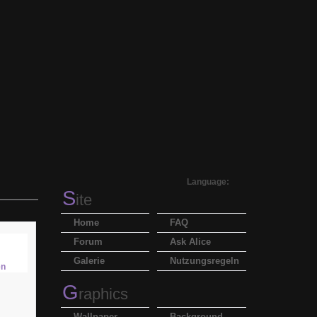
Language:
S
ite
Home
FAQ
Forum
Ask Alice
Galerie
Nutzungsregeln
G
raphics
Wallpaper
Background