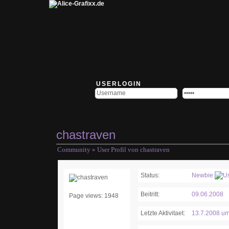
USERLOGIN
chastraven
Community
» User Profil von chastraven
Status:
Newbie
Beitritt:
09.06.2008
Page views: 1948
Letzte Aktivitaet:
13.7.2008 um