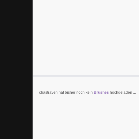
chastraven hat bisher noch kein
Brushes
hochgeladen ...