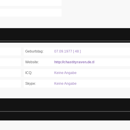
Geburtstag:
07.09.1977 [ 48 ]
Website:
http://chastityraven.de.tl
ICQ:
Keine Angabe
Skype:
Keine Angabe