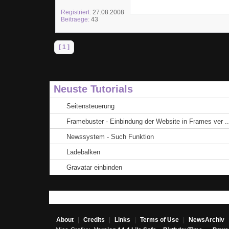
Registriert:
27.08.2008
Beitraege:
43
[ 1 ]
Neuste Tutorials
Seitensteuerung
Framebuster - Einbindung der Website in Frames ver ..
Newssystem - Such Funktion
Ladebalken
Gravatar einbinden
About
|
Credits
|
Links
|
Terms of Use
|
NewsArchiv