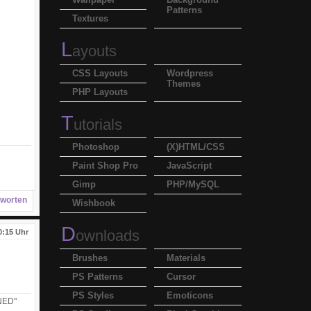
Patterns
Textures
L
ayouts
CSS Layouts
Wordpress
Themes
PHP Layouts
T
utorials
Photoshop
(X)HTML/CSS
Paint Shop Pro
JavaScript
Gimp
PHP/MySQL
worten
Wishbook
D
ownloads
0:15 Uhr
Brushes
Materials
PS Patterns
Cursor
PS Styles
Emoticons
WNED"