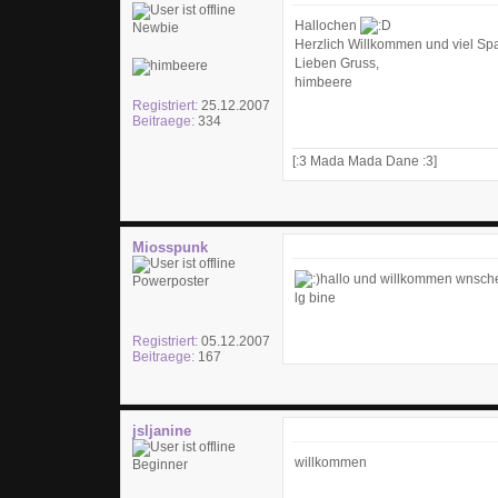
Hallochen
Newbie
Herzlich Willkommen und viel Sp
Lieben Gruss,
himbeere
Registriert:
25.12.2007
Beitraege:
334
[:3 Mada Mada Dane :3]
Miosspunk
hallo und willkommen wnsche 
Powerposter
lg bine
Registriert:
05.12.2007
Beitraege:
167
jsljanine
willkommen
Beginner