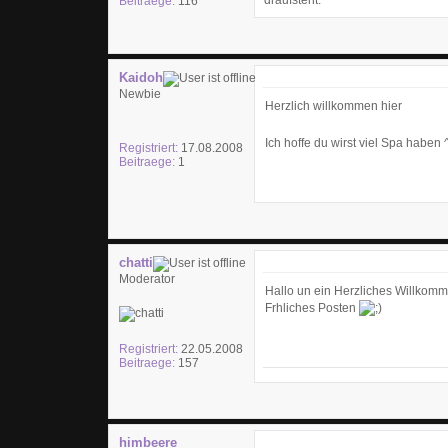
draufsteht.
Beitraege:
116
Kaidoh
Newbie
Herzlich willkommen hier
Ich hoffe du wirst viel Spa haben 
Registriert:
17.08.2008
Beitraege:
1
chatti
Moderator
Hallo un ein Herzliches Willkomm
Frhliches Posten
Registriert:
22.05.2008
Beitraege:
157
himbeere