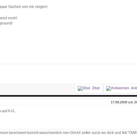
 paar Sachen von mir zeigen!
bend noch!
 gesund!
Zitat
Ant
17.08.2008 um 2
auf A-G...
rium beschwert kommt warscheinlich nen DinA4 zettel zurck wo dick und fett "O