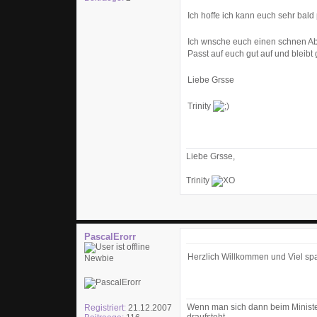
Ich hoffe ich kann euch sehr bald
Ich wnsche euch einen schnen A
Passt auf euch gut auf und bleibt
Liebe Grsse
Trinity
Liebe Grsse,
Trinity
PascalErorr
Herzlich Willkommen und Viel spa 
Newbie
Wenn man sich dann beim Ministe
Registriert:
21.12.2007