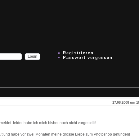
Registrieren
Passwort vergessen
17.08.2008 um 1
eldet..leider habe ich mich bisher noch nicht vorgestellt!
hre alt und habe vor zwei Monaten meine grosse Liebe zum Photoshop gefunden!