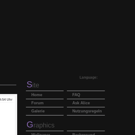
Language:
S
ite
Home
FAQ
9:54 Uhr
Forum
Ask Alice
Galerie
Nutzungsregeln
G
raphics
Wallpaper
Background