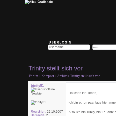
USERLOGIN
Trinity stellt sich vor
Forum
»
Kompost
»
Archiv
» Trinity stellt sich vor
trinity81
Hallchen ihr Lieben,
Newbie
ich bin schon paar tage hier angem
Registriert:
22.10.2007
Also..ich bin Trinity, bin 27 Ja
Beitraege:
2