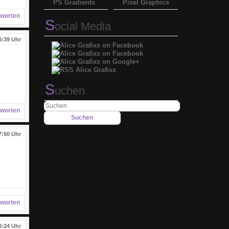
PS Gradients
Pixel Graphics
worten
S
ocial Media
0:39 Uhr
S
uchen
worten
7:50 Uhr
worten
0:24 Uhr