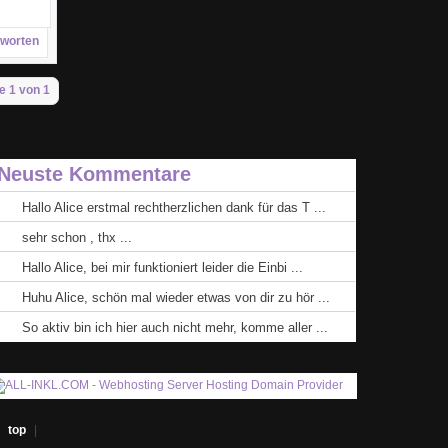
worten
e 1 von 1
Neuste Kommentare
Hallo Alice erstmal rechtherzlichen dank für das T ...
sehr schon , thx ...
Hallo Alice, bei mir funktioniert leider die Einbi ...
Huhu Alice, schön mal wieder etwas von dir zu hör ...
So aktiv bin ich hier auch nicht mehr, komme aller ...
|
top
|