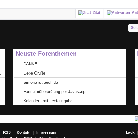
Zitat
Ant
Seit
Neuste Forenthemen
DANKE
.
Liebe Grüße
Simona ist auch da
Formularüberprüfung per Javascript
Kalender - mit Textausgabe ..
|
RSS
|
Kontakt
|
Impressum
| |
back