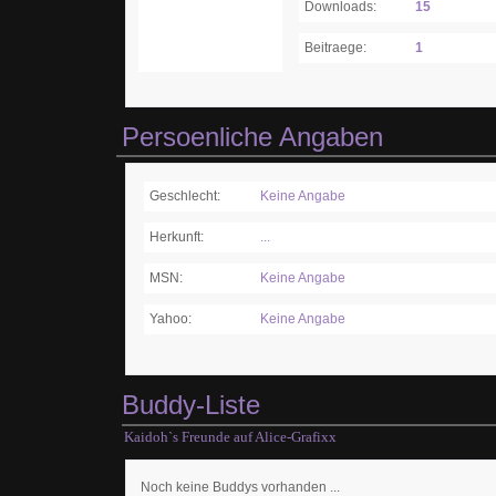
Downloads:
15
Beitraege:
1
Persoenliche Angaben
Geschlecht:
Keine Angabe
Herkunft:
...
MSN:
Keine Angabe
Yahoo:
Keine Angabe
Buddy-Liste
Kaidoh`s Freunde auf Alice-Grafixx
Noch keine Buddys vorhanden ...