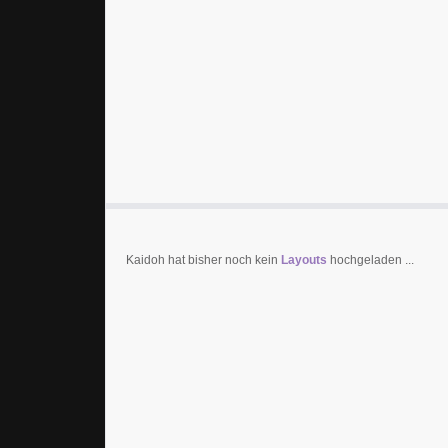
Kaidoh hat bisher noch kein
Layouts
hochgeladen ...