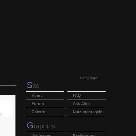
Language:
S
ite
Home
FAQ
Forum
Ask Alice
Galerie
Nutzungsregeln
G
raphics
Wallpaper
Background