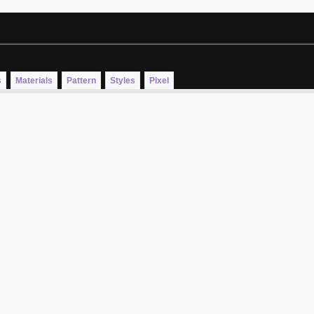
s
Materials
Pattern
Styles
Pixel