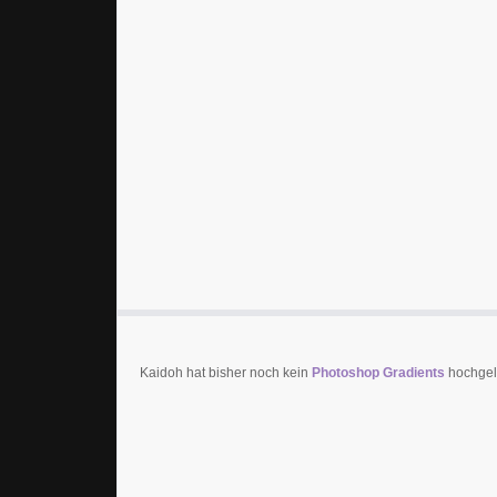
Kaidoh hat bisher noch kein
Photoshop Gradients
hochgela