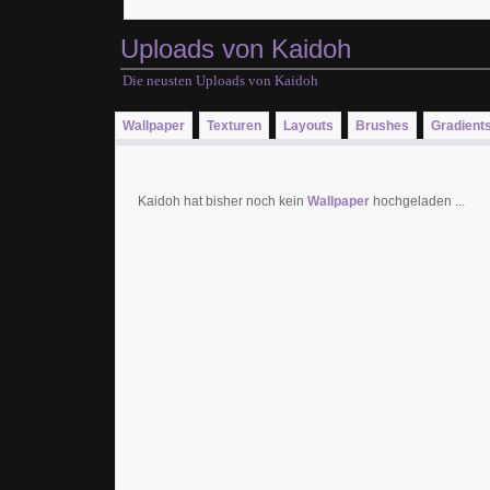
Uploads von Kaidoh
Die neusten Uploads von Kaidoh
Wallpaper
Texturen
Layouts
Brushes
Gradient
Kaidoh hat bisher noch kein
Wallpaper
hochgeladen ...