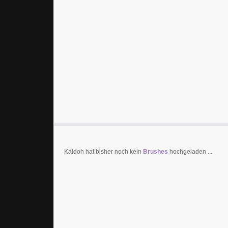
Kaidoh hat bisher noch kein
Brushes
hochgeladen ...