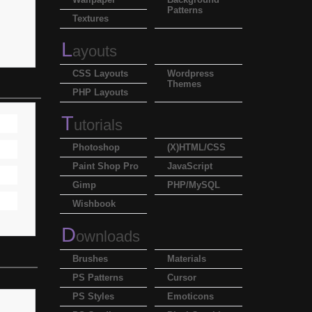
Patterns
Textures
L
ayouts
CSS Layouts
Wordpress
Themes
PHP Layouts
T
utorials
Photoshop
(X)HTML/CSS
Paint Shop Pro
JavaScript
Gimp
PHP/MySQL
Wishbook
D
ownloads
Brushes
Materials
PS Patterns
Cursor
PS Styles
Emoticons