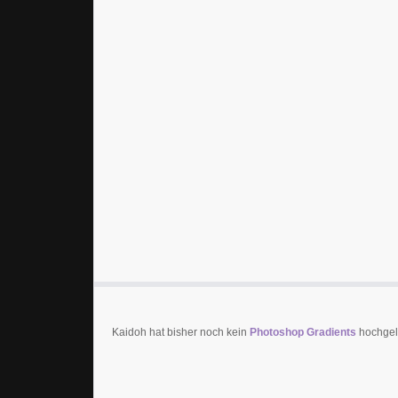
Kaidoh hat bisher noch kein
Photoshop Gradients
hochgela