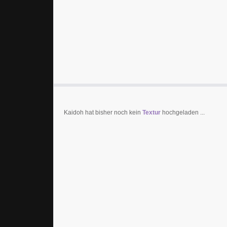
Kaidoh hat bisher noch kein
Textur
hochgeladen ...