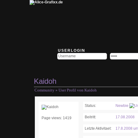
USERLOGIN
Kaidoh
Community
» User Profil von Kaidoh
Status:
Newbie
Beitritt:
17.08.2008
Page views: 1419
Letzte Aktivitaet:
17.8.2008 um