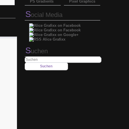
PS Gradients
Pixel Graphics
S
ocial Media
S
uchen