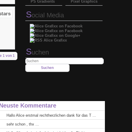
PS Gradients
Pixel Graphics
S
ocial Media
S
uchen
e 1 von 1
Neuste Kommentare
Hallo Alice erstmal rechtherzlichen dank für das T ...
sehr schon , thx ...