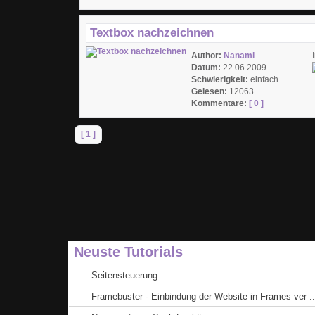
Textbox nachzeichnen
Author:
Nanami
Datum:
22.06.2009
Schwierigkeit:
einfach
Gelesen:
12063
Kommentare:
[ 0 ]
[ 1 ]
Neuste Tutorials
Seitensteuerung
Framebuster - Einbindung der Website in Frames ver ..