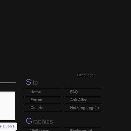
Language:
S
ite
Home
FAQ
Forum
Ask Alice
Galerie
Nutzungsregeln
G
raphics
e 1 von 1
Wallpaper
Background