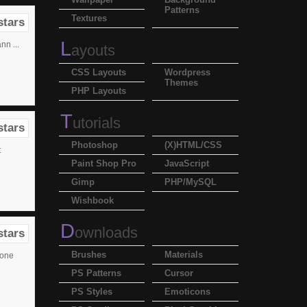
Patterns
Textures
L
nn ...
ayouts
CSS Layouts
Wordpress
Themes
PHP Layouts
T
utorials
Photoshop
(X)HTML/CSS
t
Paint Shop Pro
JavaScript
Gimp
PHP/MySQL
Wishbook
D
ownloads
Brushes
Materials
cone
PS Patterns
Cursor
PS Styles
Emoticons