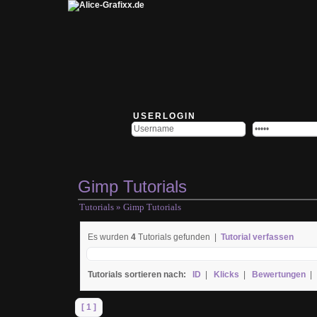
USERLOGIN
Gimp Tutorials
Tutorials
» Gimp Tutorials
Es wurden
4
Tutorials gefunden |
Tutorial verfassen
Tutorials sortieren nach:
ID
|
Klicks
|
Bewertungen
[ 1 ]