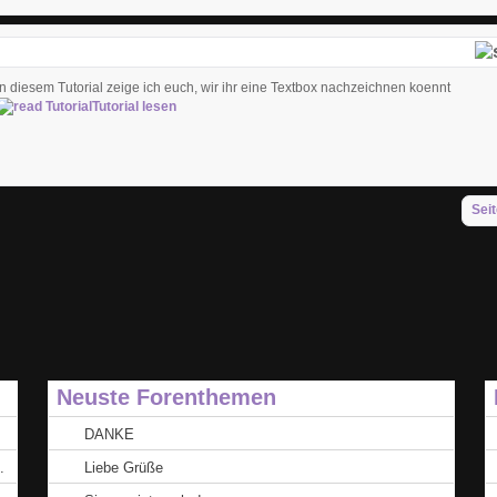
In diesem Tutorial zeige ich euch, wir ihr eine Textbox nachzeichnen koennt
Tutorial lesen
Seit
Neuste Forenthemen
DANKE
.
Liebe Grüße