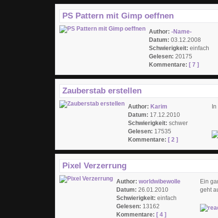
PS Pattern mit Gimp oeffnen
Author:
-Name-
Datum:
03.12.2008
Schwierigkeit:
einfach
Gelesen:
20175
Kommentare:
[ 7 ]
Zauberstab erstellen
Author:
Karim
In
Datum:
17.12.2010
Schwierigkeit:
schwer
Gelesen:
17535
Kommentare:
[ 2 ]
Pixel Verzerrung
Author:
worldwibewolle
Ein ga
Datum:
26.01.2010
geht a
Schwierigkeit:
einfach
Gelesen:
13162
Kommentare:
[ 4 ]