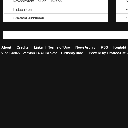
Newssystem - Such Funktion
S
Ladebalken
F
Gravatar einbinden
K
About
|
Credits
|
Links
|
Terms of Use
|
NewsArchiv
|
RSS
|
Kontakt
Alice-Grafixx
Version 14.4 Lila Sofa ~ BirthdayTime
-
Powerd by Grafixx-CMS