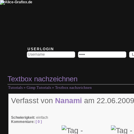
USERLOGIN
Textbox nachzeichnen
Tutorials
»
Gimp Tutorials
» Textbox nachzeichnen
Verfasst von
Nanami
am 22.06.2009
Schwierigkeit:
einfach
Kommentare:
[ 0 ]