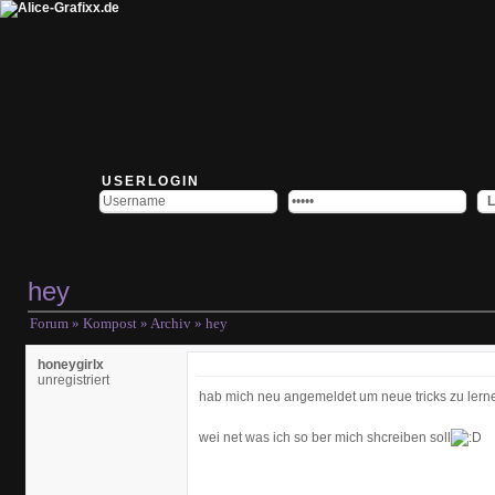
USERLOGIN
hey
Forum
»
Kompost
»
Archiv
» hey
honeygirlx
unregistriert
hab mich neu angemeldet um neue tricks zu ler
wei net was ich so ber mich shcreiben soll