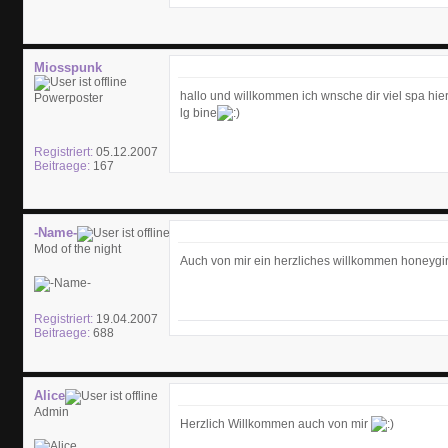
Miosspunk
hallo und willkommen ich wnsche dir viel spa hier
Powerposter
lg bine
Registriert:
05.12.2007
Beitraege:
167
-Name-
Mod of the night
Auch von mir ein herzliches willkommen honeygir
Registriert:
19.04.2007
Beitraege:
688
Alice
Admin
Herzlich Willkommen auch von mir