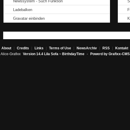
Newssystem - Such Funktion
S
Ladebalken
F
Gravatar einbinden
K
About
|
Credits
|
Links
|
Terms of Use
|
NewsArchiv
|
RSS
|
Kontakt
Alice-Grafixx
Version 14.4 Lila Sofa ~ BirthdayTime
-
Powerd by Grafixx-CMS