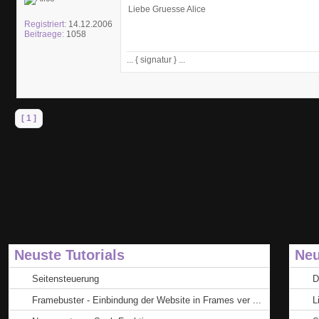
Liebe Gruesse Alice
Registriert:
14.12.2006
Beitraege:
1058
... { signatur } ...
[ 1 ]
Neuste Tutorials
Neu
Seitensteuerung
D
Framebuster - Einbindung der Website in Frames ver ...
L