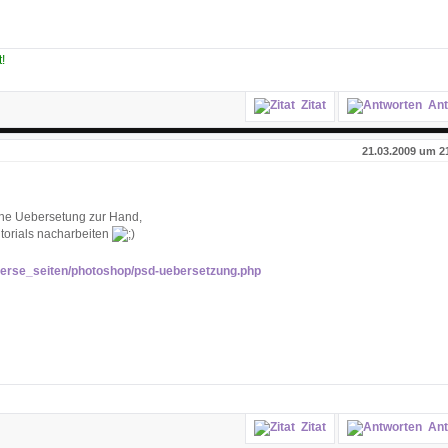
!
Zitat
Ant
21.03.2009 um 2
ine Uebersetung zur Hand,
torials nacharbeiten
diverse_seiten/photoshop/psd-uebersetzung.php
Zitat
Ant