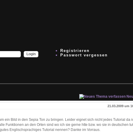
Registrieren
Passwort vergessen
Neu
21.03.2009 um 1
um ein Bild in den Sepia Ton zu bringen. Leider eignet sich nicht jedes Tutorial da 
alle Funktionen an den Orten sind wo ich sie gerne htte bzw. wo sie in deutschen tu
 gutes Englischsprachiges Tutorial nennen? Danke im Vorraus.