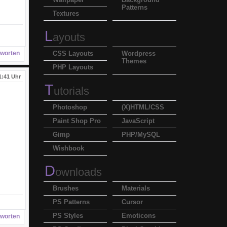
Patterns
Textures
L
ayouts
worten
CSS Layouts
Wordpress
Themes
PHP Layouts
1:41 Uhr
T
utorials
Photoshop
(X)HTML/CSS
Paint Shop Pro
JavaScript
Gimp
PHP/MySQL
Wishbook
D
ownloads
Brushes
Materials
PS Patterns
Cursor
PS Styles
Emoticons
worten