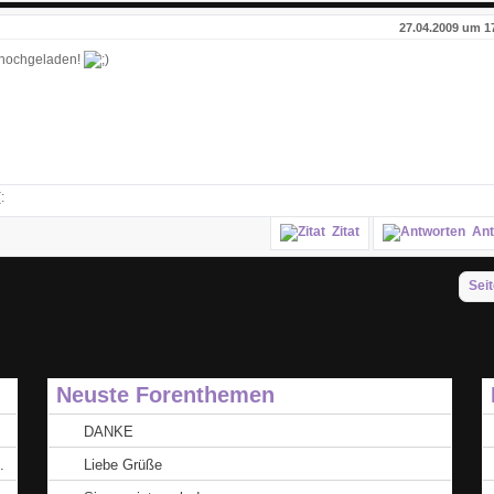
27.04.2009 um 1
l hochgeladen!
:
Zitat
Ant
Seit
Neuste Forenthemen
DANKE
.
Liebe Grüße