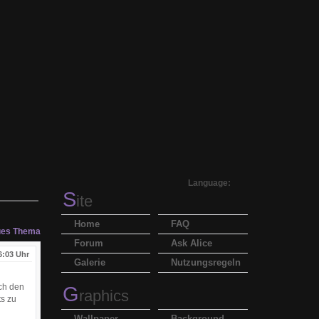
Language:
S
ite
Home
FAQ
es Thema
Forum
Ask Alice
6:03 Uhr
Galerie
Nutzungsregeln
ich den
G
raphics
ts zu
Wallpaper
Background