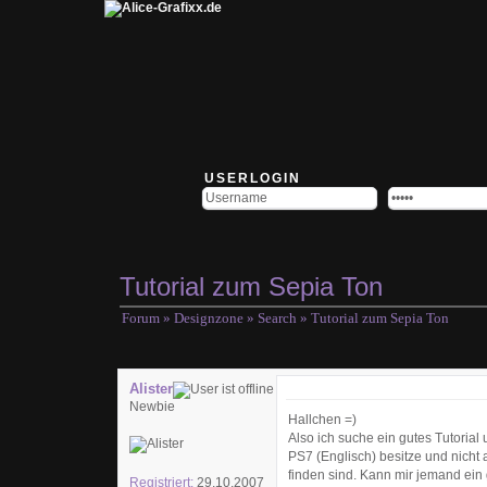
USERLOGIN
Tutorial zum Sepia Ton
Forum
»
Designzone
»
Search
» Tutorial zum Sepia Ton
Alister
Newbie
Hallchen =)
Also ich suche ein gutes Tutorial 
PS7 (Englisch) besitze und nicht 
finden sind. Kann mir jemand ein
Registriert:
29.10.2007