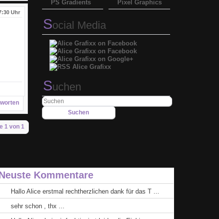
PS Gradients
Pixel Graphics
7:30 Uhr
S
ocial Media
S
uchen
worten
e 1 von 1
Neuste Kommentare
Hallo Alice erstmal rechtherzlichen dank für das T ...
sehr schon , thx ...