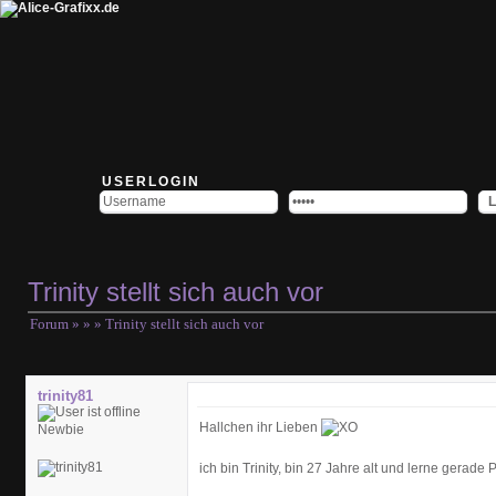
USERLOGIN
Trinity stellt sich auch vor
Forum
»
»
» Trinity stellt sich auch vor
trinity81
Hallchen ihr Lieben
Newbie
ich bin Trinity, bin 27 Jahre alt und lerne gerade