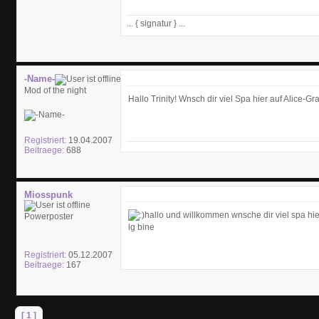
... { signatur } ...
-Name-
Mod of the night
Hallo Trinity! Wnsch dir viel Spa hier auf Alice-Gra
Registriert:
19.04.2007
Beitraege:
688
Miosspunk
hallo und willkommen wnsche dir viel spa hie
Powerposter
lg bine
Registriert:
05.12.2007
Beitraege:
167
[ 1 ]