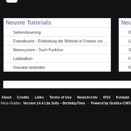
Neuste Tutorials
Neu
Seitensteuerung
D
Framebuster - Einbindung der Website in Frames ver ...
L
Newssystem - Such Funktion
S
Ladebalken
F
Gravatar einbinden
K
About
|
Credits
|
Links
|
Terms of Use
|
NewsArchiv
|
RSS
|
Kontakt
Alice-Grafixx
Version 14.4 Lila Sofa ~ BirthdayTime
-
Powerd by Grafixx-CMS