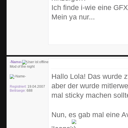
Ich finde i-wie eine G
Mein ya nur...
-Name-
Mod of the night
Hallo Lola! Das wurde z
aber der wurde mitlerweil
Registriert:
19.04.2007
Beitraege:
688
mal sticky machen sollt
Nun, es gab mal eine Av