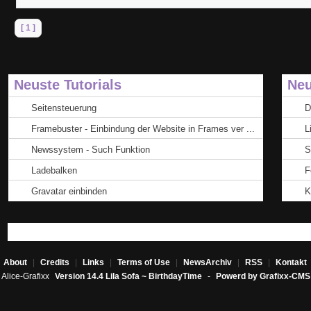
[ 1 ]
Neuste Tutorials
Neu
Seitensteuerung
D
Framebuster - Einbindung der Website in Frames ver ...
L
Newssystem - Such Funktion
S
Ladebalken
F
Gravatar einbinden
K
About
|
Credits
|
Links
|
Terms of Use
|
NewsArchiv
|
RSS
|
Kontakt
Alice-Grafixx
Version 14.4 Lila Sofa ~ BirthdayTime
-
Powerd by Grafixx-CMS