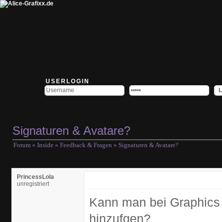
USERLOGIN
Signaturen & Avatare?
Forum
»
Inside
»
Feedback & Fragen
» Signaturen & Avatare?
PrincessLola
unregistriert
Kann man bei Graphics 
hinzufgen?