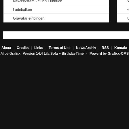
Newssystem - Such Funktion
S
Ladebalken
F
Gravatar einbinden
K
About
|
Credits
|
Links
|
Terms of Use
|
NewsArchiv
|
RSS
|
Kontakt
Alice-Grafixx
Version 14.4 Lila Sofa ~ BirthdayTime
-
Powerd by Grafixx-CMS