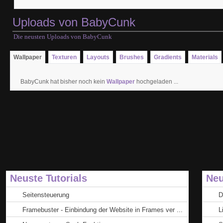
Uploads von BabyCunk
Die neusten Uploads von BabyCunk
Wallpaper
Texturen
Layouts
Brushes
Gradients
Materials
BabyCunk hat bisher noch kein
Wallpaper
hochgeladen ...
Neuste Tutorials
Neu
Seitensteuerung
D
Framebuster - Einbindung der Website in Frames ver ...
L