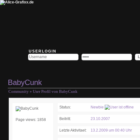
USERLOGIN
BabyCunk
Community
» User Profil von BabyCunk
Status:
Newbie
Beitritt:
23.10.2007
Page views: 1858
Letzte Aktivitaet:
13.2.2009 um 00:40 Uhr