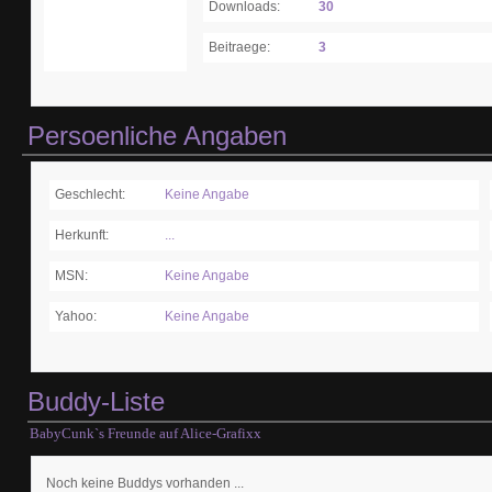
Downloads:
30
Beitraege:
3
Persoenliche Angaben
Geschlecht:
Keine Angabe
Herkunft:
...
MSN:
Keine Angabe
Yahoo:
Keine Angabe
Buddy-Liste
BabyCunk`s Freunde auf Alice-Grafixx
Noch keine Buddys vorhanden ...