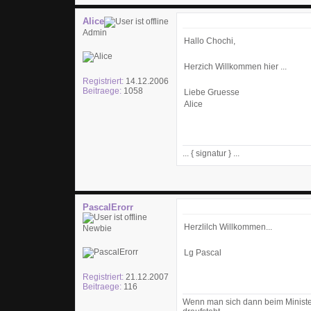
Alice
Admin
Hallo Chochi,
Herzich Willkommen hier ...
Registriert:
14.12.2006
Beitraege:
1058
Liebe Gruesse
Alice
... { signatur } ...
PascalErorr
Herzlilch Willkommen...
Newbie
Lg Pascal
Registriert:
21.12.2007
Beitraege:
116
Wenn man sich dann beim Ministe