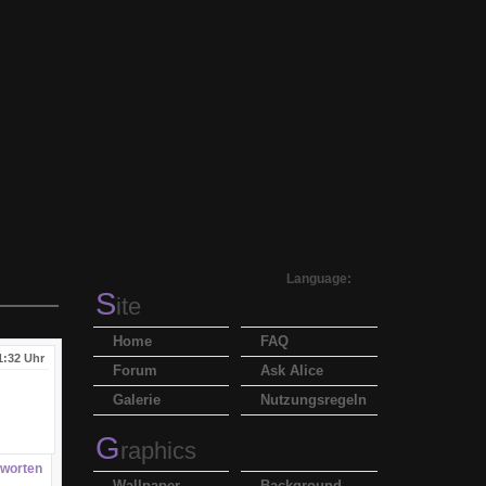
Language:
S
ite
Home
FAQ
1:32 Uhr
Forum
Ask Alice
Galerie
Nutzungsregeln
G
raphics
worten
Wallpaper
Background