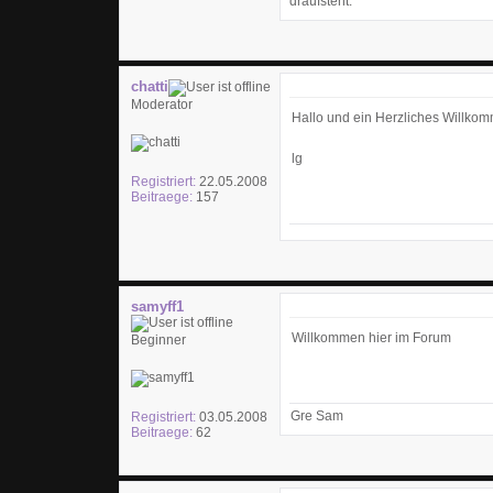
draufsteht.
chatti
Moderator
Hallo und ein Herzliches Willko
lg
Registriert:
22.05.2008
Beitraege:
157
samyff1
Willkommen hier im Forum
Beginner
Gre Sam
Registriert:
03.05.2008
Beitraege:
62