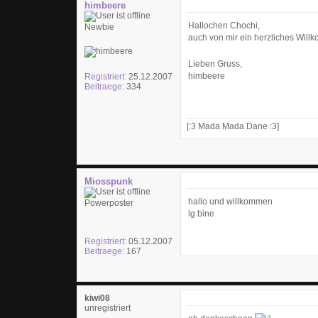
himbeere
Hallochen Chochi,
Newbie
auch von mir ein herzliches Will
Lieben Gruss,
himbeere
Registriert:
25.12.2007
Beitraege:
334
[:3 Mada Mada Dane :3]
Miosspunk
hallo und willkommen
Powerposter
lg bine
Registriert:
05.12.2007
Beitraege:
167
kiwi08
unregistriert