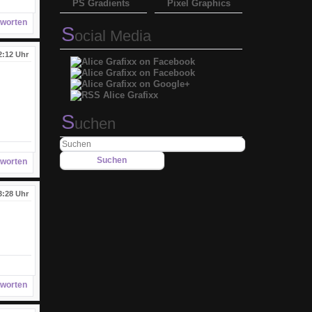
PS Gradients
Pixel Graphics
worten
S
ocial Media
2:12 Uhr
S
uchen
worten
3:28 Uhr
worten