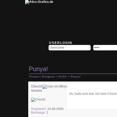
USERLOGIN
Punya!
Forum
»
Kompost
»
Archiv
» Punya!
Chochi
Newbie
So, hallo erst mal, ich heie Choch
Registriert:
10.08.2008
Beitraege:
1