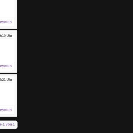
worten
9:10 Uhr
worten
6:21 Uhr
worten
e 1 von 1