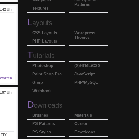
Patterns
Textures
1:42 Uhr
L
ayouts
CSS Layouts
Wordpress
Themes
PHP Layouts
T
utorials
Photoshop
(X)HTML/CSS
Paint Shop Pro
JavaScript
worten
Gimp
PHP/MySQL
Wishbook
1:57 Uhr
D
ownloads
Brushes
Materials
PS Patterns
Cursor
PS Styles
Emoticons
NED"