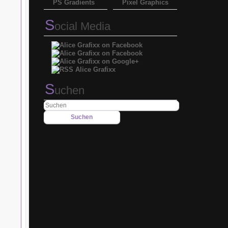
PS Gradients
Pixel Graphics
S
ocial Media
S
uchen