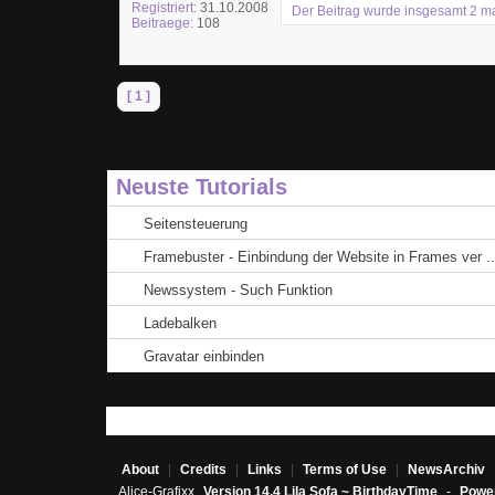
Registriert:
31.10.2008
Der Beitrag wurde insgesamt 2 mal 
Beitraege:
108
[ 1 ]
Neuste Tutorials
Seitensteuerung
Framebuster - Einbindung der Website in Frames ver ..
Newssystem - Such Funktion
Ladebalken
Gravatar einbinden
About
|
Credits
|
Links
|
Terms of Use
|
NewsArchiv
Alice-Grafixx
Version 14.4 Lila Sofa ~ BirthdayTime
-
Power