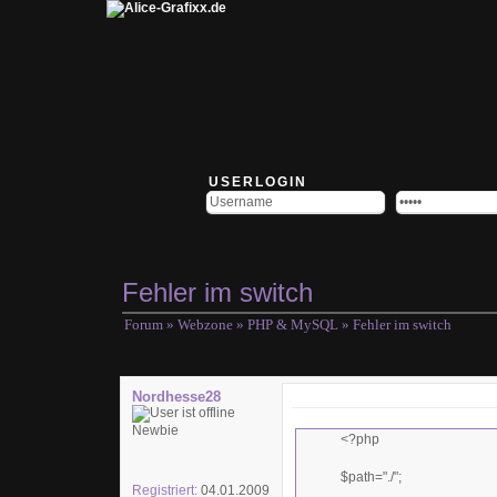
USERLOGIN
Fehler im switch
Forum
»
Webzone
»
PHP & MySQL
» Fehler im switch
Nordhesse28
Newbie
<?php
$path="./";
Registriert:
04.01.2009