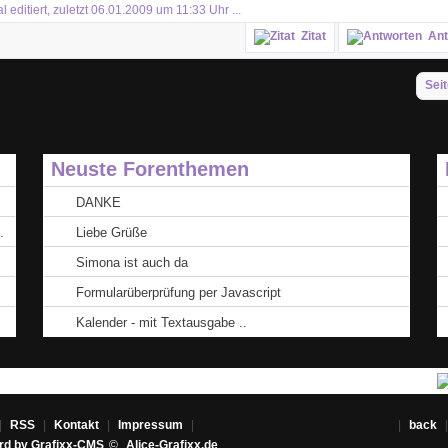
editiert, zuletzt 06.01.2009 um 11:33 Uhr ...
Zitat
Ant
Seit
Neuste Forenthemen
DANKE
.
Liebe Grüße
Simona ist auch da
Formularüberprüfung per Javascript
Kalender - mit Textausgabe ..
|
RSS
|
Kontakt
|
Impressum
| |
back
d by Grafixx-CMS
©
Alice-Grafixx.de