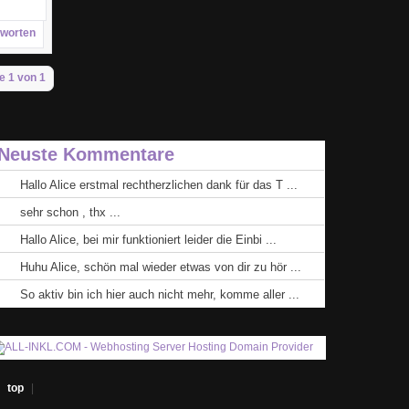
worten
e 1 von 1
Neuste Kommentare
Hallo Alice erstmal rechtherzlichen dank für das T ...
sehr schon , thx ...
Hallo Alice, bei mir funktioniert leider die Einbi ...
Huhu Alice, schön mal wieder etwas von dir zu hör ...
So aktiv bin ich hier auch nicht mehr, komme aller ...
|
top
|