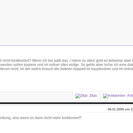
icht funktioniert? Wenn ich bei path das ./ ndere zu sites/ geht es teilweise aber 
werden sollen kopiere und im ordner sites einfge. So gehts aber lsche ich eine dat
rum nicht. lol der switch brauch die dateien doppelt im hauptordner und im ordner 
Zitat
Ant
06.01.2009 um 1
dung, also wenn es dann nicht mehr funktioniert?