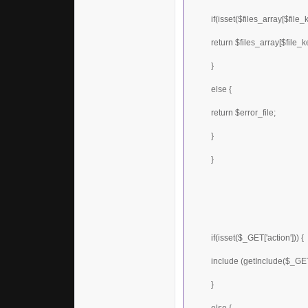
if(isset($files_array[$file_k
return $files_array[$file_k
}
else {
return $error_file;
}
}
if(isset($_GET['action'])) {
include (getInclude($_GET['
}