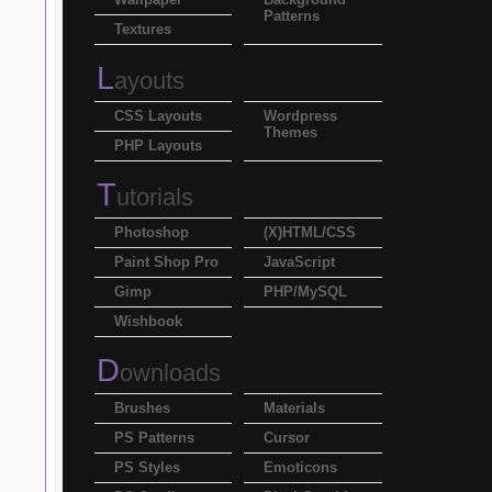
Patterns
Textures
L
ayouts
CSS Layouts
Wordpress
Themes
PHP Layouts
T
utorials
Photoshop
(X)HTML/CSS
Paint Shop Pro
JavaScript
Gimp
PHP/MySQL
Wishbook
D
ownloads
Brushes
Materials
PS Patterns
Cursor
PS Styles
Emoticons