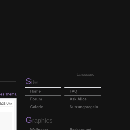
Language:
S
ite
Home
FAQ
es Thema
Forum
Ask Alice
5:33 Uhr
Galerie
Nutzungsregeln
G
raphics
Wallpaper
Background