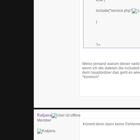
else {
include("service.php"
;
}
?>
Weiss jemand warum dieser switch n
wenn ich die dateien die included 
dem hauptordner dan geht es wiede
*komisch*
Katjana
Member
Kommt denn dann keine Fehlermel