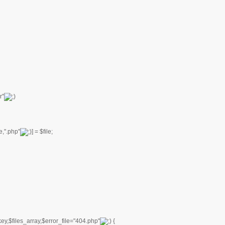
r"
e,".php"
] = $file;
key,$files_array,$error_file="404.php"
{