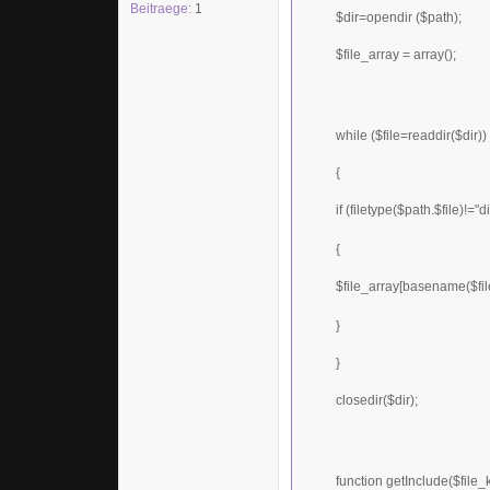
Beitraege:
1
$dir=opendir ($path);
$file_array = array();
while ($file=readdir($dir))
{
if (filetype($path.$file)!="di
{
$file_array[basename($fil
}
}
closedir($dir);
function getInclude($file_