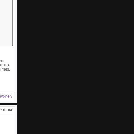
nur
ei aus
files.
worten
1:31 Uhr