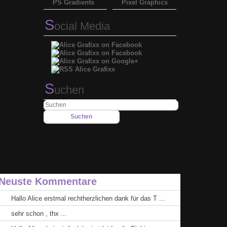
PS Gradients
Pixel Graphics
S
ocial Media
S
uchen
Neuste Kommentare
Hallo Alice erstmal rechtherzlichen dank für das T ...
sehr schon , thx ...