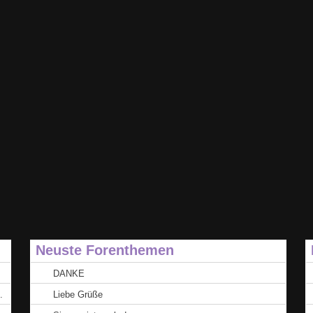
Neuste Forenthemen
DANKE
.
Liebe Grüße