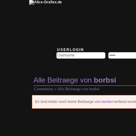
USERLOGIN
Alle Beitraege von
borbsi
Community
» Alle Beitraege von
borbsi
Es sind leider noch keine Beitraege von
borbsi
verfasst worde