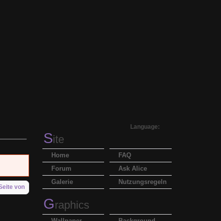
Language:
S
ite
Home
FAQ
Forum
Ask Alice
Galerie
Nutzungsregeln
Seite von
G
raphics
Wallpaper
Background