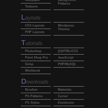
Patterns
Textures
L
ayouts
CSS Layouts
Wordpress
Themes
PHP Layouts
T
utorials
Photoshop
(X)HTML/CSS
Paint Shop Pro
JavaScript
Gimp
PHP/MySQL
Wishbook
D
ownloads
Brushes
Materials
PS Patterns
Cursor
PS Styles
Emoticons