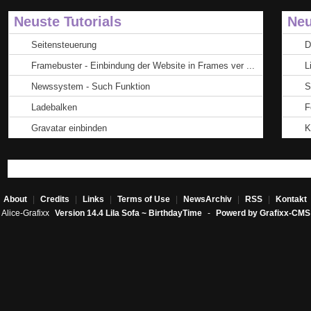
Neuste Tutorials
Neu
Seitensteuerung
D
Framebuster - Einbindung der Website in Frames ver ...
L
Newssystem - Such Funktion
S
Ladebalken
F
Gravatar einbinden
K
About
|
Credits
|
Links
|
Terms of Use
|
NewsArchiv
|
RSS
|
Kontakt
Alice-Grafixx
Version 14.4 Lila Sofa ~ BirthdayTime
-
Powerd by Grafixx-CMS