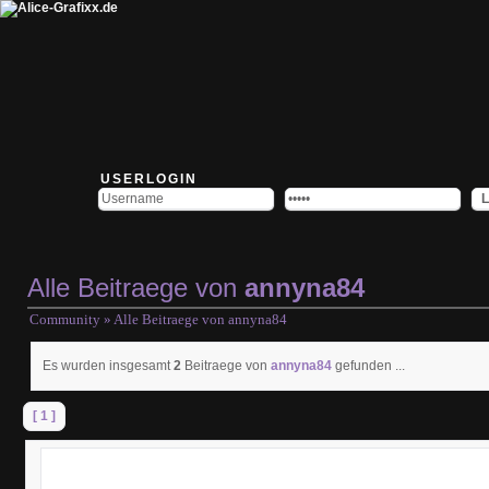
USERLOGIN
Alle Beitraege von
annyna84
Community
» Alle Beitraege von
annyna84
Es wurden insgesamt
2
Beitraege von
annyna84
gefunden ...
[ 1 ]