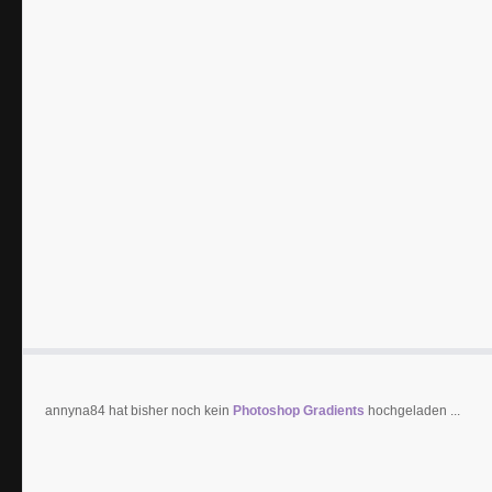
annyna84 hat bisher noch kein
Photoshop Gradients
hochgeladen ...