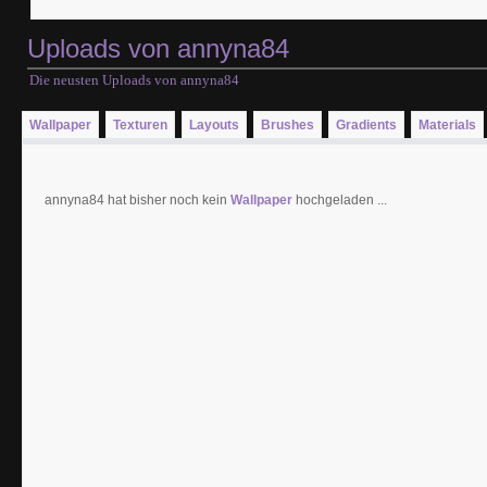
Uploads von annyna84
Die neusten Uploads von annyna84
Wallpaper
Texturen
Layouts
Brushes
Gradients
Materials
annyna84 hat bisher noch kein
Wallpaper
hochgeladen ...