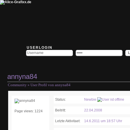
USERLOGIN
annyna84
Community
» User Profil von annyna84
Status:
Newbie
Beitritt:
22.04.2008
Page views: 1224
Letzte Aktivitaet:
14.6.2011 um 18:57 Uhr