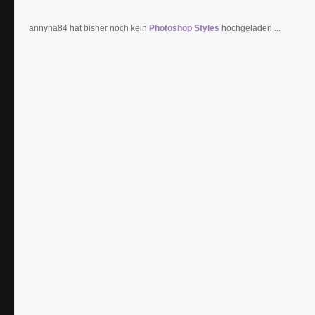
annyna84 hat bisher noch kein
Photoshop Styles
hochgeladen ...