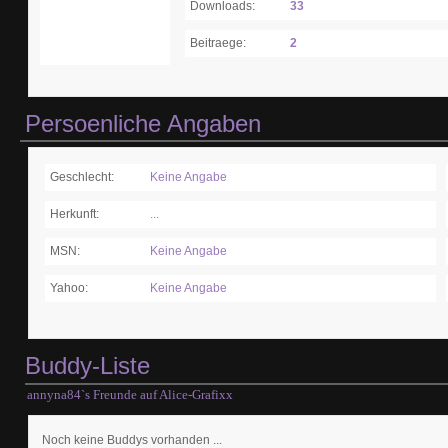
Downloads:
33
Beitraege:
2
Persoenliche Angaben
Geschlecht:
Keine Angabe
Herkunft:
...
MSN:
Keine Angabe
Yahoo:
Keine Angabe
Buddy-Liste
annyna84`s Freunde auf Alice-Grafixx
Noch keine Buddys vorhanden ...