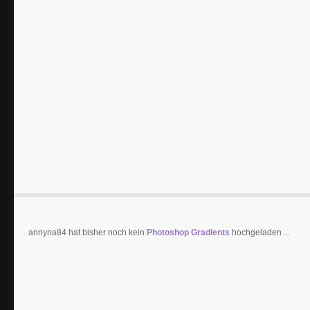
annyna84 hat bisher noch kein
Photoshop Gradients
hochgeladen ...