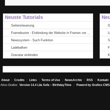
Neuste Tutorials
Neu
Seitensteuerung
D
Framebuster - Einbindung der Website in Frames ver ...
L
Newssystem - Such Funktion
S
Ladebalken
F
Gravatar einbinden
K
About
|
Credits
|
Links
|
Terms of Use
|
NewsArchiv
|
RSS
|
Kontakt
Alice-Grafixx
Version 14.4 Lila Sofa ~ BirthdayTime
-
Powerd by Grafixx-CMS