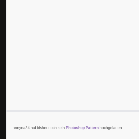
annyna84 hat bisher noch kein
Photoshop Pattern
hochgeladen ...