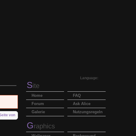
Language:
S
ite
Home
FAQ
Forum
Ask Alice
Galerie
Nutzungsregeln
Seite von
G
raphics
Wallpaper
Background