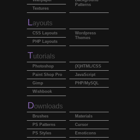
Patterns
Textures
L
ayouts
CSS Layouts
Wordpress
Themes
PHP Layouts
T
utorials
Photoshop
(X)HTML/CSS
Paint Shop Pro
JavaScript
Gimp
PHP/MySQL
Wishbook
D
ownloads
Brushes
Materials
PS Patterns
Cursor
PS Styles
Emoticons