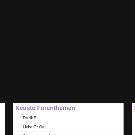
Neuste Forenthemen
DANKE
.
Liebe Grüße