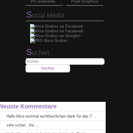
PS Gradients
Pixel Graphics
S
ocial Media
S
uchen
Neuste Kommentare
Hallo Alice erstmal rechtherzlichen dank für das T ...
sehr schon , thx ...