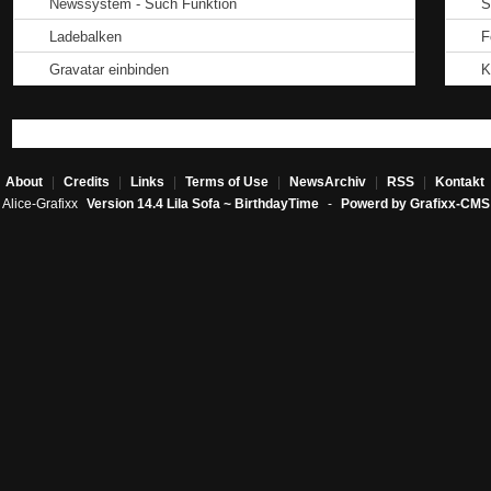
Newssystem - Such Funktion
S
Ladebalken
F
Gravatar einbinden
K
About
|
Credits
|
Links
|
Terms of Use
|
NewsArchiv
|
RSS
|
Kontakt
Alice-Grafixx
Version 14.4 Lila Sofa ~ BirthdayTime
-
Powerd by Grafixx-CMS