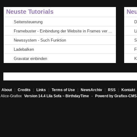
Neuste Tutorials
Neu
Seitensteuerung
D
Framebuster - Einbindung der Website in Frames ver ...
L
Newssystem - Such Funktion
S
Ladebalken
F
Gravatar einbinden
K
About
|
Credits
|
Links
|
Terms of Use
|
NewsArchiv
|
RSS
|
Kontakt
Alice-Grafixx
Version 14.4 Lila Sofa ~ BirthdayTime
-
Powerd by Grafixx-CMS