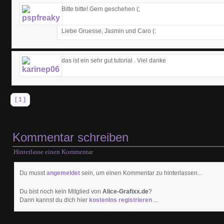
Bitte bitte! Gern geschehen (;
Liebe Gruesse, Jasmin und Caro (:
das ist ein sehr gut tutorial . Viel danke
[ 1 ]
Kommentar schreiben
Hinterlasse einen Kommentar
Du musst
angemeldet
sein, um einen Kommentar zu hinterlassen...
Du bist noch kein Mitglied von
Alice-Grafixx.de
?
Dann kannst du dich hier
kostenlos registrieren
...