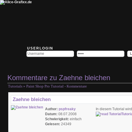
USERLOGIN
Kommentare zu Zaehne bleichen
Tutorials
» Paint Shop Pro Tutorial - Kommentare
Zaehne bleichen
Author:
pspfreaky
In diesem Tutorial wi
Datum:
08.07.2008
Tutori
Schwierigkeit:
einfach
Gelesen:
24349