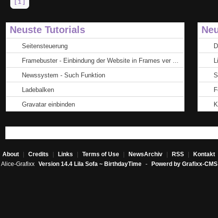
[ 1 ]
Neuste Tutorials
Neu
Seitensteuerung
D
Framebuster - Einbindung der Website in Frames ver ...
L
Newssystem - Such Funktion
S
Ladebalken
F
Gravatar einbinden
K
About
|
Credits
|
Links
|
Terms of Use
|
NewsArchiv
|
RSS
|
Kontakt
Alice-Grafixx
Version 14.4 Lila Sofa ~ BirthdayTime
-
Powerd by Grafixx-CMS