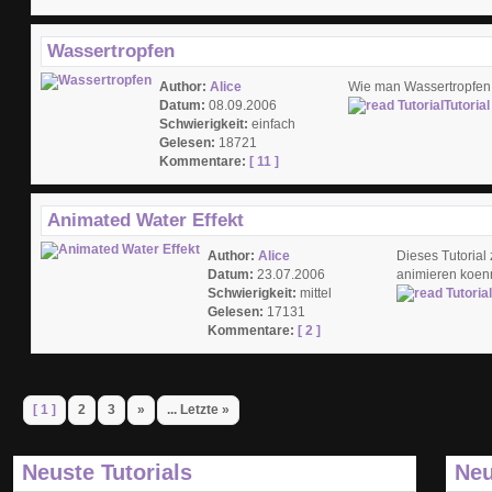
Wassertropfen
Author:
Alice
Wie man Wassertropfen 
Datum:
08.09.2006
Tutorial
Schwierigkeit:
einfach
Gelesen:
18721
Kommentare:
[ 11 ]
Animated Water Effekt
Author:
Alice
Dieses Tutorial
Datum:
23.07.2006
animieren koen
Schwierigkeit:
mittel
Gelesen:
17131
Kommentare:
[ 2 ]
[ 1 ]
2
3
»
... Letzte »
Neuste Tutorials
Neu