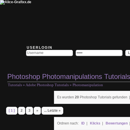
USERLOGIN
Photoshop Photomanipulations Tutorial
Tutorials
»
Adobe Photoshop Tutorials
» Photomanipulation
Es wurden
20
Photoshop Tutorials gefunden 
[ 1 ]
2
3
»
... Letzte »
Ordnen nach:
ID
|
Klicks
|
Bewertungen