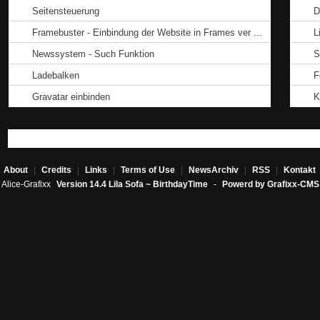
Seitensteuerung
D
Framebuster - Einbindung der Website in Frames ver ...
L
Newssystem - Such Funktion
S
Ladebalken
F
Gravatar einbinden
K
About
|
Credits
|
Links
|
Terms of Use
|
NewsArchiv
|
RSS
|
Kontakt
Alice-Grafixx
Version 14.4 Lila Sofa ~ BirthdayTime
-
Powerd by Grafixx-CMS