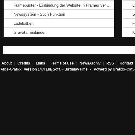
Framebuster - Einbindung der Website in Frames ver ...
L
Newssystem - Such Funktion
S
Ladebalken
F
Gravatar einbinden
K
About
|
Credits
|
Links
|
Terms of Use
|
NewsArchiv
|
RSS
|
Kontakt
Alice-Grafixx
Version 14.4 Lila Sofa ~ BirthdayTime
-
Powerd by Grafixx-CMS