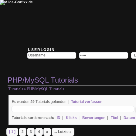
USERLOGIN
PHP/MySQL Tutorials
Tutorials
» PHP/MySQL Tutorials
Es wurden
49
Tutorials gefunden |
Tutorial verfassen
Tutorials sortieren nach:
ID
|
Klicks
|
Bewertungen
|
Titel
|
Datum
[ 1 ]
2
3
4
»
... Letzte »