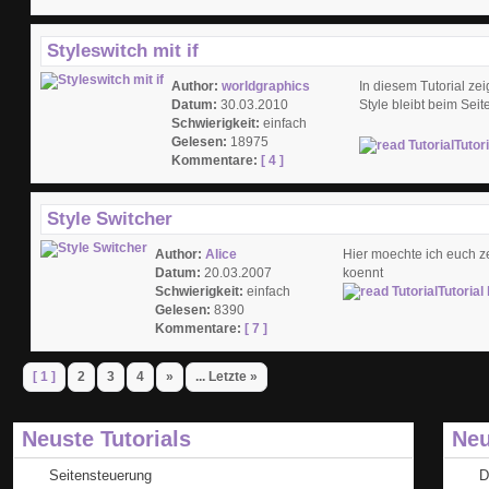
Styleswitch mit if
Author:
worldgraphics
In diesem Tutorial zei
Datum:
30.03.2010
Style bleibt beim Sei
Schwierigkeit:
einfach
Gelesen:
18975
Tutor
Kommentare:
[ 4 ]
Style Switcher
Author:
Alice
Hier moechte ich euch z
Datum:
20.03.2007
koennt
Schwierigkeit:
einfach
Tutorial
Gelesen:
8390
Kommentare:
[ 7 ]
[ 1 ]
2
3
4
»
... Letzte »
Neuste Tutorials
Neu
Seitensteuerung
D