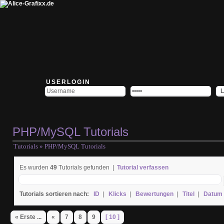
USERLOGIN
PHP/MySQL Tutorials
Tutorials
» PHP/MySQL Tutorials
Es wurden
49
Tutorials gefunden |
Tutorial verfassen
Tutorials sortieren nach:
ID
|
Klicks
|
Bewertungen
|
Titel
|
Datum
« Erste ...
«
7
8
9
[ 10 ]