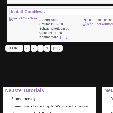
Install CuteNews
Author:
Alice
Dieses Tutorial erklae
Datum:
19.07.2006
Tutori
Schwierigkeit:
einfach
Gelesen:
17418
Kommentare:
[ 30 ]
« Erste ...
«
7
8
9
[ 10 ]
Neuste Tutorials
Neu
Seitensteuerung
D
Framebuster - Einbindung der Website in Frames ver ...
L