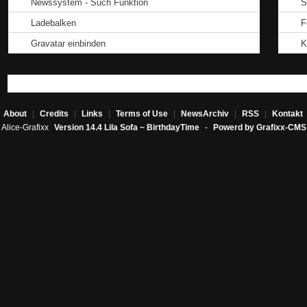
Newssystem - Such Funktion
S
Ladebalken
F
Gravatar einbinden
K
About
|
Credits
|
Links
|
Terms of Use
|
NewsArchiv
|
RSS
|
Kontakt
Alice-Grafixx
Version 14.4 Lila Sofa ~ BirthdayTime
-
Powerd by Grafixx-CMS