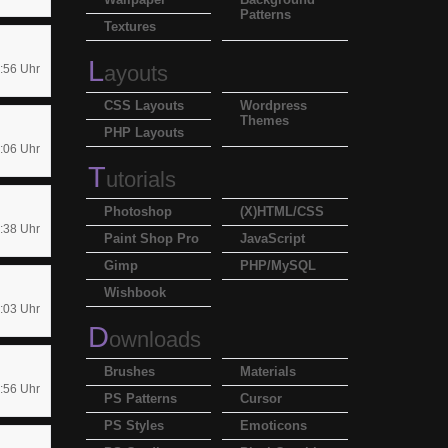
Patterns
Textures
L
ayouts
:56 Uhr
CSS Layouts
Wordpress
Themes
PHP Layouts
:06 Uhr
T
utorials
Photoshop
(X)HTML/CSS
:38 Uhr
Paint Shop Pro
JavaScript
Gimp
PHP/MySQL
Wishbook
:03 Uhr
D
ownloads
Brushes
Materials
:56 Uhr
PS Patterns
Cursor
PS Styles
Emoticons