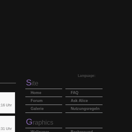
Language:
S
ite
Home
FAQ
Forum
Ask Alice
:16 Uhr
Galerie
Nutzungsregeln
G
raphics
:31 Uhr
Wallpaper
Background