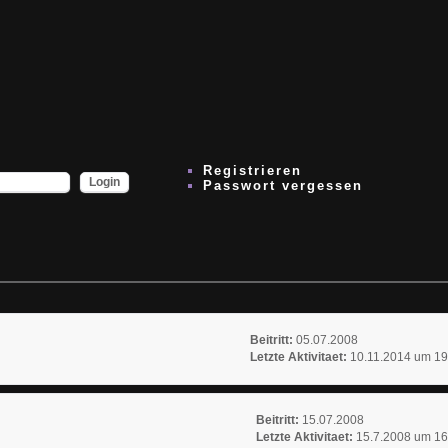
Registrieren
Passwort vergessen
Beitritt:
05.07.2008
Letzte Aktivitaet:
10.11.2014 um 19
Beitritt:
15.07.2008
Letzte Aktivitaet:
15.7.2008 um 16