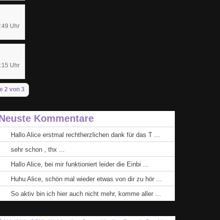
:49 Uhr
:15 Uhr
e 2 von 3
Neuste Kommentare
Hallo Alice erstmal rechtherzlichen dank für das T ...
sehr schon , thx ...
Hallo Alice, bei mir funktioniert leider die Einbi ...
Huhu Alice, schön mal wieder etwas von dir zu hör ...
So aktiv bin ich hier auch nicht mehr, komme aller ...