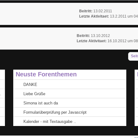
Beitritt:
13.02.2011
Letzte Aktivitaet:
13.2.2011 um 04
Beitritt:
13.10.2012
Letzte Aktivitaet:
16.10.2012 um 08
Seit
Neuste Forenthemen
DANKE
.
Liebe Grüße
Simona ist auch da
Formularüberprüfung per Javascript
Kalender - mit Textausgabe ..