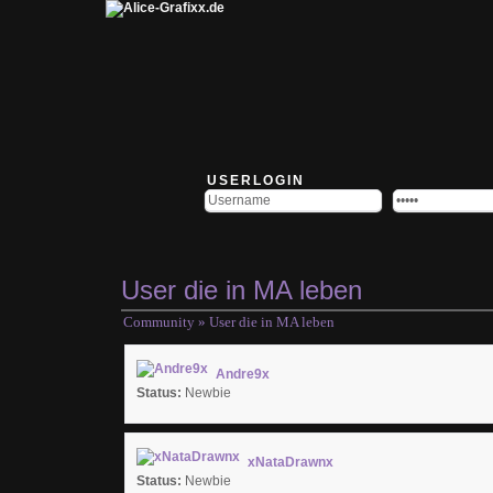
USERLOGIN
User die in MA leben
Community
» User die in MA leben
Andre9x
Status:
Newbie
xNataDrawnx
Status:
Newbie