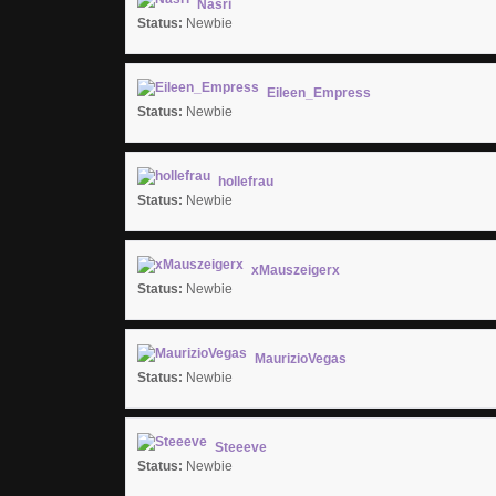
Nasri
Status:
Newbie
Eileen_Empress
Status:
Newbie
hollefrau
Status:
Newbie
xMauszeigerx
Status:
Newbie
MaurizioVegas
Status:
Newbie
Steeeve
Status:
Newbie