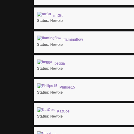
mr3tt
Status:
Newbie
flamingflow
Status:
Newbie
begga
Status:
Newbie
Philips15
Status:
Newbie
KatCos
Status:
Newbie