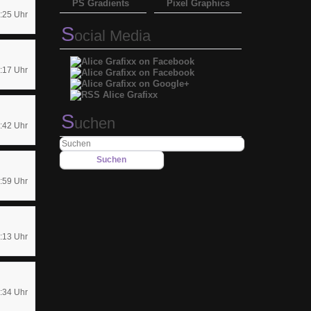
PS Gradients
Pixel Graphics
:25 Uhr
S
ocial Media
:17 Uhr
S
uchen
:42 Uhr
:59 Uhr
:13 Uhr
:34 Uhr