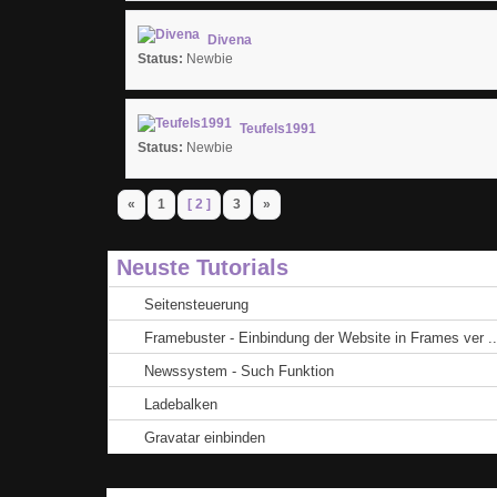
Divena
Status:
Newbie
Teufels1991
Status:
Newbie
«
1
[ 2 ]
3
»
Neuste Tutorials
Seitensteuerung
Framebuster - Einbindung der Website in Frames ver ..
Newssystem - Such Funktion
Ladebalken
Gravatar einbinden