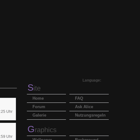
Language:
S
ite
Home
FAQ
Forum
Ask Alice
:25 Uhr
Galerie
Nutzungsregeln
G
raphics
:59 Uhr
Wallpaper
Background