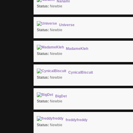
Nanami
Status:
Newbie
Universe
Status:
Newbie
MadameKleh
Status:
Newbie
CynicalBiscuit
Status:
Newbie
BigDet
Status:
Newbie
freddyfreddy
Status:
Newbie