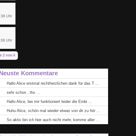
:36 Uhr
:06 Uhr
e 2 von 4
Neuste Kommentare
Hallo Alice erstmal rechtherzlichen dank für das T ...
sehr schon , thx ...
Hallo Alice, bei mir funktioniert leider die Einbi ...
Huhu Alice, schön mal wieder etwas von dir zu hör ...
So aktiv bin ich hier auch nicht mehr, komme aller ...