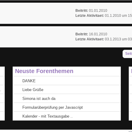
Beitritt:
01.01.2010
Letzte Aktivitaet:
01.1.2010 um 15
Beitritt:
16.01.2010
Letzte Aktivitaet:
03.1.2013 um 03
Seit
Neuste Forenthemen
DANKE
.
Liebe Grüße
Simona ist auch da
Formularüberprüfung per Javascript
Kalender - mit Textausgabe ..