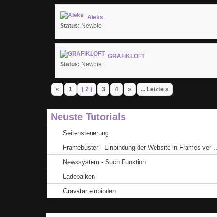
Aleks
Status:
Newbie
GRAFiKLOFT
Status:
Newbie
«
1
[ 2 ]
3
4
»
... Letzte »
Neuste Tutorials
Seitensteuerung
Framebuster - Einbindung der Website in Frames ver ..
Newssystem - Such Funktion
Ladebalken
Gravatar einbinden