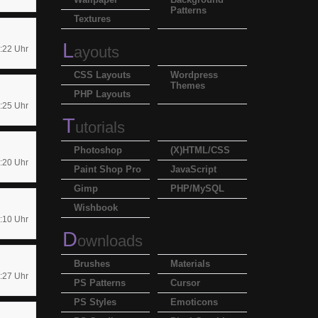
Patterns
Textures
L
ayouts
:22 Uhr
CSS Layouts
Wordpress
Themes
PHP Layouts
:25 Uhr
T
utorials
Photoshop
(X)HTML/CSS
:20 Uhr
Paint Shop Pro
JavaScript
Gimp
PHP/MySQL
Wishbook
:10 Uhr
D
ownloads
Brushes
Materials
:27 Uhr
PS Patterns
Cursor
PS Styles
Emoticons