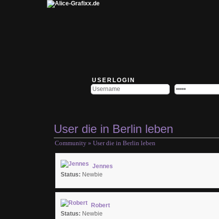
USERLOGIN
User die in Berlin leben
Community
» User die in Berlin leben
Jennes
Status:
Newbie
Robert
Status:
Newbie