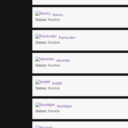
Nancy
Status:
Newbie
Particulier
Status:
Newbie
nikstohn
Status:
Newbie
lmb88
Status:
Newbie
flashlight
Status:
Newbie