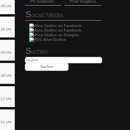
PS Gradients
Pixel Graphics
:46 Uhr
S
ocial Media
:24 Uhr
S
uchen
:49 Uhr
:38 Uhr
:17 Uhr
:51 Uhr