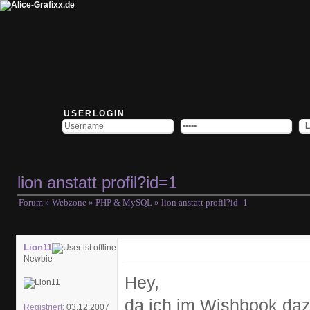
USERLOGIN
lion anstatt profil?id=1
Forum
»
Webzone
»
PHP & MySQL
» lion anstatt profil?id=1
Lion11
Newbie
Hey,
da ich im Wishbook dazu 
Registriert:
03.12.2007