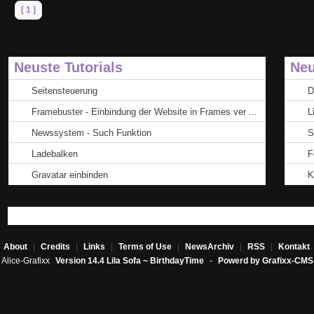
[ 1 ]
Neuste Tutorials
Neu
Seitensteuerung
D
Framebuster - Einbindung der Website in Frames ver ...
L
Newssystem - Such Funktion
S
Ladebalken
F
Gravatar einbinden
K
About
|
Credits
|
Links
|
Terms of Use
|
NewsArchiv
|
RSS
|
Kontakt
Alice-Grafixx
Version 14.4 Lila Sofa ~ BirthdayTime
-
Powerd by Grafixx-CMS