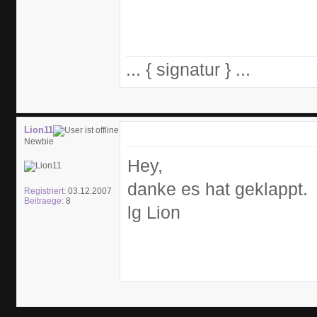
... { signatur } ...
Lion11
Newbie
Hey,
danke es hat geklappt.
Registriert:
03.12.2007
Beitraege:
8
lg Lion