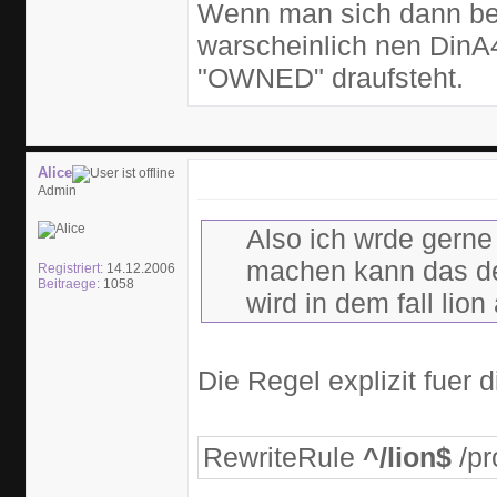
Wenn man sich dann be
warscheinlich nen DinA4
"OWNED" draufsteht.
Alice
Admin
Also ich wrde gerne
machen kann das de
Registriert:
14.12.2006
Beitraege:
1058
wird in dem fall lion
Die Regel explizit fuer 
RewriteRule
^/lion$
/pr