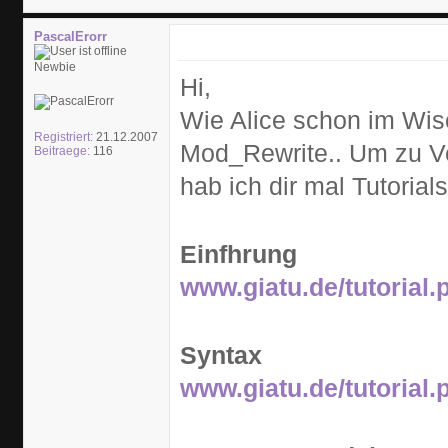
PascalErorr
Newbie
Hi,
Wie Alice schon im Wis
Registriert:
21.12.2007
Mod_Rewrite.. Um zu Ve
Beitraege:
116
hab ich dir mal Tutoria
Einfhrung
www.giatu.de/tutorial
Syntax
www.giatu.de/tutorial