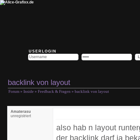
USERLOGIN
backlink von layout
Forum
»
Inside
»
Feedback & Fragen
» backlink von layout
Amaterasu
unregistriert
also hab n layout runter
der backlink darf ja bek