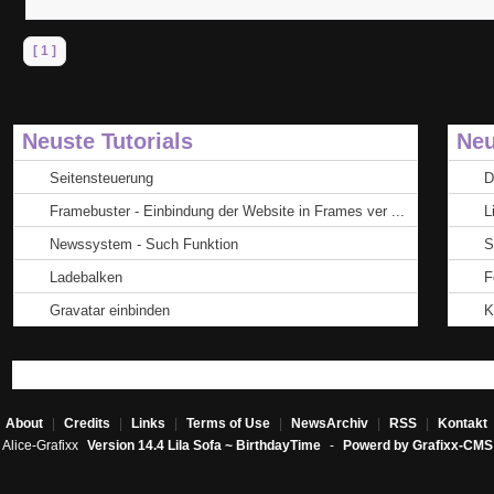
[ 1 ]
Neuste Tutorials
Neu
Seitensteuerung
D
Framebuster - Einbindung der Website in Frames ver ...
L
Newssystem - Such Funktion
S
Ladebalken
F
Gravatar einbinden
K
About
|
Credits
|
Links
|
Terms of Use
|
NewsArchiv
|
RSS
|
Kontakt
Alice-Grafixx
Version 14.4 Lila Sofa ~ BirthdayTime
-
Powerd by Grafixx-CMS