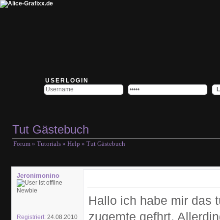
USERLOGIN
Tut Gästebuch
Forum
»
Tutorials
»
Help
» Tut Gästebuch
Jeronimonino
Newbie
Hallo ich habe mir das
zugemte gefhrt. Allerdi
Registriert:
24.08.2010