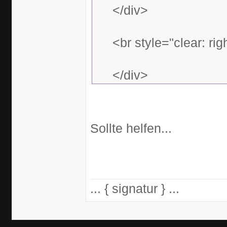
</div>
<br style="clear: righ
</div>
Sollte helfen...
... { signatur } ...