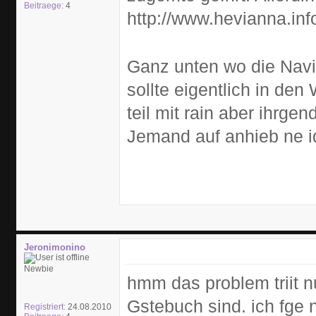
Beitraege:
4
http://www.hevianna.in
Ganz unten wo die Naviga
sollte eigentlich in de
teil mit rain aber ihrgen
Jemand auf anhieb ne i
Jeronimonino
Newbie
hmm das problem triit n
Gstebuch sind. ich fge 
Registriert:
24.08.2010