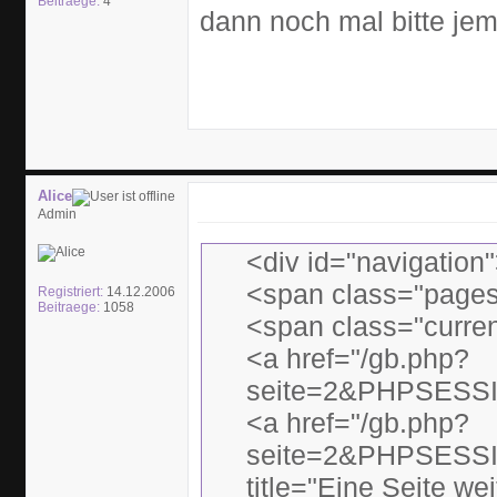
Beitraege:
4
dann noch mal bitte je
Alice
Admin
<div id="navigation
<span class="pages
Registriert:
14.12.2006
Beitraege:
1058
<span class="curre
<a href="/gb.php?
seite=2&PHPSESSI
<a href="/gb.php?
seite=2&PHPSESSI
title="Eine Seite we