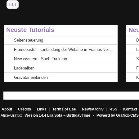
[ 1 ]
Neuste Tutorials
Neu
Seitensteuerung
D
Framebuster - Einbindung der Website in Frames ver ...
L
Newssystem - Such Funktion
S
Ladebalken
F
Gravatar einbinden
K
About
|
Credits
|
Links
|
Terms of Use
|
NewsArchiv
|
RSS
|
Kontakt
Alice-Grafixx
Version 14.4 Lila Sofa ~ BirthdayTime
-
Powerd by Grafixx-CMS