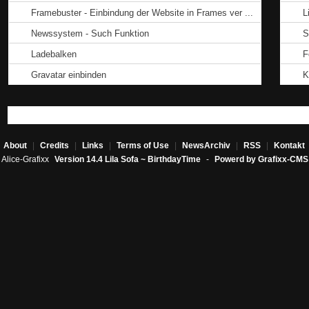
Framebuster - Einbindung der Website in Frames ver ...
L
Newssystem - Such Funktion
S
Ladebalken
F
Gravatar einbinden
K
About
|
Credits
|
Links
|
Terms of Use
|
NewsArchiv
|
RSS
|
Kontakt
Alice-Grafixx
Version 14.4 Lila Sofa ~ BirthdayTime
-
Powerd by Grafixx-CMS