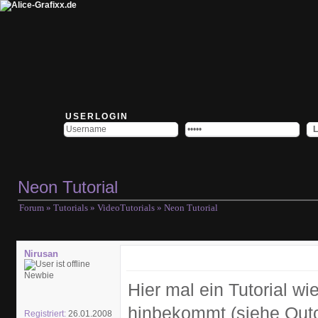
USERLOGIN
Neon Tutorial
Forum
»
Tutorials
»
VideoTutorials
» Neon Tutorial
Nirusan
Newbie
Hier mal ein Tutorial wi
hinbekommt (siehe Outc
Registriert:
26.01.2008