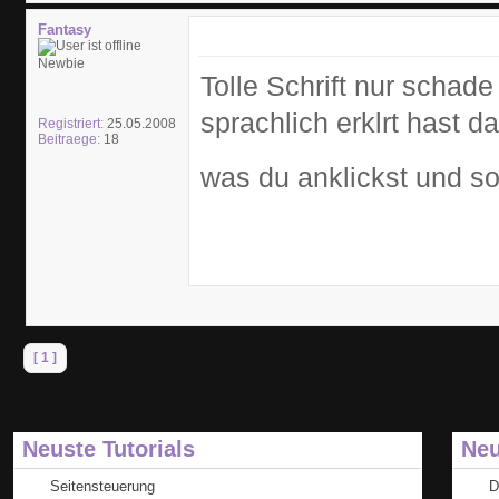
Fantasy
Newbie
Tolle Schrift nur schade 
sprachlich erklrt hast
Registriert:
25.05.2008
Beitraege:
18
was du anklickst und s
[ 1 ]
Neuste Tutorials
Neu
Seitensteuerung
D