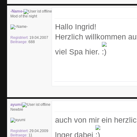
-Name-
Mod of the night
Hallo Ingrid!
Herzlich willkommen auf
Registriert:
19.04.2007
Beitraege:
688
viel Spa hier.
ayumi
Newbie
auch von mir ein herzli
Registriert:
29.04.2009
lnger dabei
Beitraege:
11