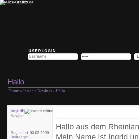
USERLOGIN
Hallo
Forum
»
Inside
»
Newbies
» Hallo
ingridb
Newbie
Hallo aus dem Rheinlan
Registriert:
03.05.2009
Mein Name ist Ingrid un
Beitraege:
1