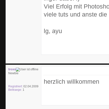
Viel Erfolg mit Photosho
viele tuts und anste die 
lg, ayu
troxx
Newbie
herzlich willkommen
Registriert:
02.04.2009
Beitraege:
1