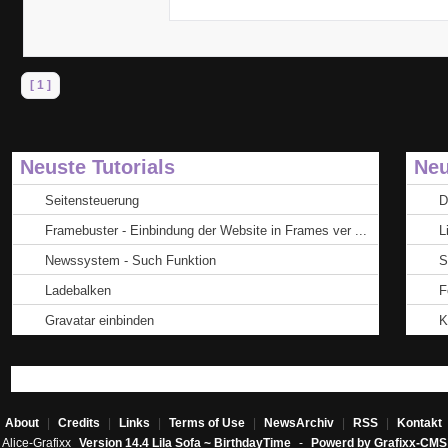
[ 1 ]
Neuste Tutorials
Neu
Seitensteuerung
D
Framebuster - Einbindung der Website in Frames ver ...
L
Newssystem - Such Funktion
S
Ladebalken
F
Gravatar einbinden
K
About
|
Credits
|
Links
|
Terms of Use
|
NewsArchiv
|
RSS
|
Kontakt
Alice-Grafixx
Version 14.4 Lila Sofa ~ BirthdayTime
-
Powerd by Grafixx-CMS