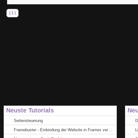
[ 1 ]
Neuste Tutorials
Neu
Seitensteuerung
D
Framebuster - Einbindung der Website in Frames ver ...
L