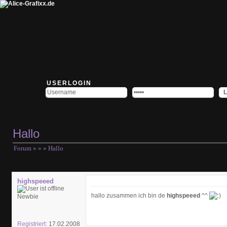
USERLOGIN
Hallo
Forum
»
»
» Hallo
highspeeed
hallo zusammen ich bin de
highspeeed
^^
Newbie
Registriert:
17.02.2008