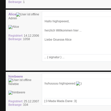
Beitraege:
1
Alice
Admin
Hallo highspeeed,
herzlich Willkommen hier ...
Registriert:
14.12.2006
Beitraege:
1058
Liebe Gruesse Alice
... { signatur } ...
himbeere
huhuuuuu highspeeed
Newbie
[:3 Mada Mada Dane :3]
Registriert:
25.12.2007
Beitraege:
334