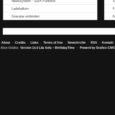
Newssystem - Such Funktion
S
Ladebalken
F
Gravatar einbinden
K
About
|
Credits
|
Links
|
Terms of Use
|
NewsArchiv
|
RSS
|
Kontakt
Alice-Grafixx
Version 14.4 Lila Sofa ~ BirthdayTime
-
Powerd by Grafixx-CMS