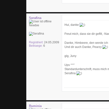
Serafina
Hui, danke
Newbie
Freut mich, dass sie dir gefllt, -N
Registriert:
24.05.2009
Danke, Himbeere, den werde ich 
Beitraege:
6
Und dir auch Danke, Pearzy
glg, Juny
Ups ^^"
Standardunterschrift, muss mich
Serafina
Ruminia