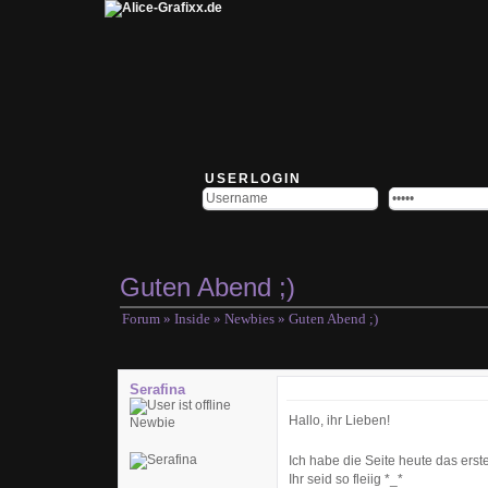
USERLOGIN
Guten Abend ;)
Forum
»
Inside
»
Newbies
» Guten Abend ;)
Serafina
Hallo, ihr Lieben!
Newbie
Ich habe die Seite heute das erst
Ihr seid so fleiig *_*