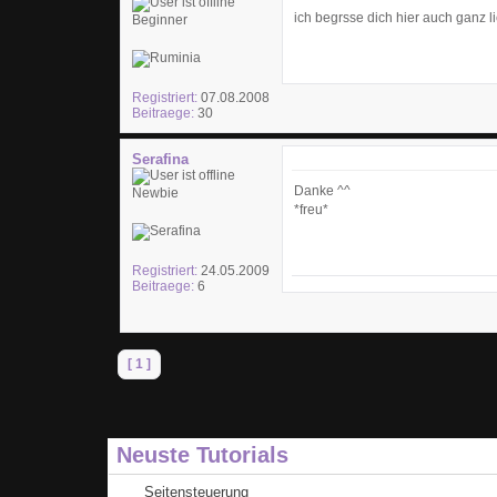
ich begrsse dich hier auch ganz l
Beginner
Registriert:
07.08.2008
Beitraege:
30
Serafina
Danke ^^
Newbie
*freu*
Registriert:
24.05.2009
Beitraege:
6
[ 1 ]
Neuste Tutorials
Seitensteuerung