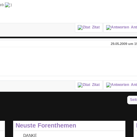
ieb
Zitat
Ant
29.05.2009 um 1
Zitat
Ant
Seit
Neuste Forenthemen
DANKE