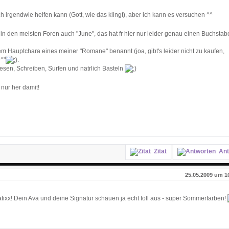
uch irgendwie helfen kann (Gott, wie das klingt), aber ich kann es versuchen ^^
d in den meisten Foren auch "June", das hat fr hier nur leider genau einen Buchstab
Hauptchara eines meiner "Romane" benannt (joa, gibt's leider nicht zu kaufen,
^"
.
sen, Schreiben, Surfen und natrlich Basteln
nur her damit!
Zitat
Ant
25.05.2009 um 1
fixx! Dein Ava und deine Signatur schauen ja echt toll aus - super Sommerfarben!