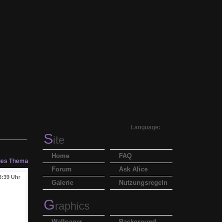
Language:
S
ite
Home
FAQ
es Thema
Forum
Ask Alice
3:39 Uhr
Galerie
Nutzungsregeln
G
raphics
Wallpaper
Background