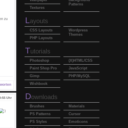
Patterns
Textures
L
en zu
ayouts
CSS Layouts
Wordpress
Themes
PHP Layouts
T
utorials
Photoshop
(X)HTML/CSS
Paint Shop Pro
JavaScript
Gimp
PHP/MySQL
Wishbook
worten
D
ownloads
0:55 Uhr
Brushes
Materials
PS Patterns
Cursor
PS Styles
Emoticons