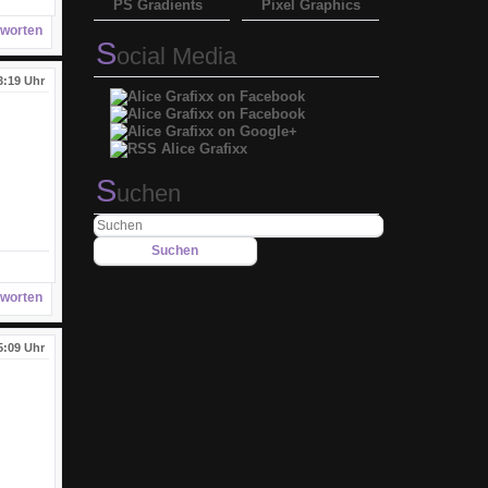
PS Gradients
Pixel Graphics
worten
S
ocial Media
3:19 Uhr
S
uchen
worten
5:09 Uhr