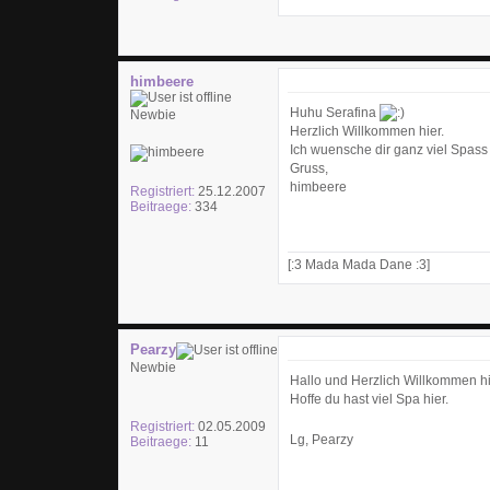
himbeere
Huhu Serafina
Newbie
Herzlich Willkommen hier.
Ich wuensche dir ganz viel Spass a
Gruss,
himbeere
Registriert:
25.12.2007
Beitraege:
334
[:3 Mada Mada Dane :3]
Pearzy
Newbie
Hallo und Herzlich Willkommen hi
Hoffe du hast viel Spa hier.
Registriert:
02.05.2009
Lg, Pearzy
Beitraege:
11