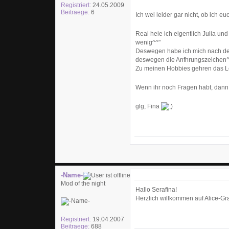
Registriert:
24.05.2009
Beitraege:
6
Ich wei leider gar nicht, ob ich e
Real heie ich eigentlich Julia un
wenig^^"
Deswegen habe ich mich nach dem 
deswegen die Anfhrungszeichen^
Zu meinen Hobbies gehren das Le
Wenn ihr noch Fragen habt, dann 
glg, Fina
-Name-
Mod of the night
Hallo Serafina!
Herzlich willkommen auf Alice-Gra
Registriert:
19.04.2007
Beitraege:
688