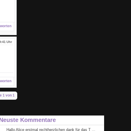
worten
9:41 Uhr
worten
e 1 von 1
Neuste Kommentare
Hallo Alice erstmal rechtherzlichen dank für das T ...