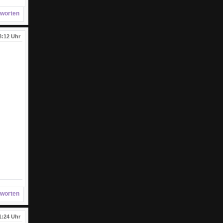
worten
8:12 Uhr
worten
1:24 Uhr