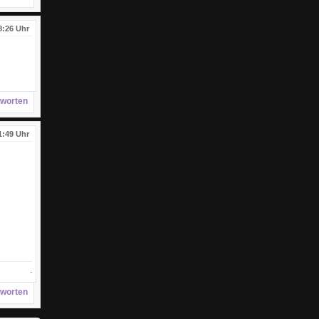
8:26 Uhr
worten
1:49 Uhr
.
worten