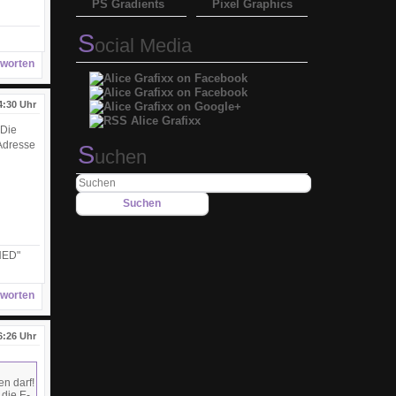
PS Gradients
Pixel Graphics
S
ocial Media
worten
4:30 Uhr
 Die
Adresse
S
uchen
NED"
worten
6:26 Uhr
n darf!
die E-