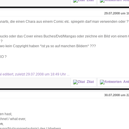
Zitat
Ant
29.07.2008 um 1
Fanarts, die einen Chara aus einem Comic etc. spiegeln darf man verwenden oder ?
 Chucks oder das Cover eines Buches/Dvd/Mangas oder zeichne ein Bild von einem
 ?
wo kein Copyright haben *ist ya so auf manchen Bildern* ???
?
editiert, zuletzt 29.07.2008 um 18:49 Uhr ...
Zitat
Ant
30.07.2008 um 2
en hast,
chnet / what ever,
en
,
ung(Nutzungserlaubnis) des Urhebers ...