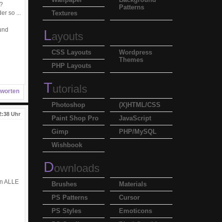
n?
Patterns
r so ...
Textures
 und
L
ayouts
CSS Layouts
Wordpress
Themes
PHP Layouts
T
utorials
worten
Photoshop
(X)HTML/CSS
2:38 Uhr
Paint Shop Pro
JavaScript
Gimp
PHP/MySQL
Wishbook
D
ownloads
en ALLE
Brushes
Materials
PS Patterns
Cursor
PS Styles
Emoticons