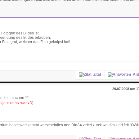
Fotograf des Bildes ist,
erwendung des Bildes erlauben,
 Fototgraf, welcher das Foto geknipst hat!
Zitat
Ant
29.07.2008 um 1
ein foto machen ^^
 jetzt unntz war xD
]
rium beschwert kommt warscheinlich nen DinA4 zettel zurck wo dick und fett "O