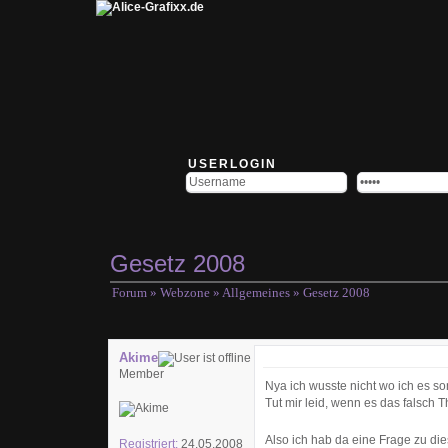
USERLOGIN
Gesetz 2008
Forum
»
Webzone
»
Allgemeines
» Gesetz 2008
Akime
Member
Nya ich wusste nicht wo ich es son
Tut mir leid, wenn es das falsch T
Also ich hab da eine Frage zu d
Registriert:
24.05.2008