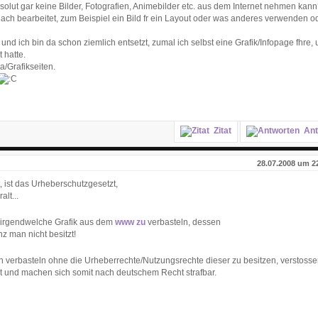
solut gar keine Bilder, Fotografien, Animebilder etc. aus dem Internet nehmen kan
ch bearbeitet, zum Beispiel ein Bild fr ein Layout oder was anderes verwenden ode
und ich bin da schon ziemlich entsetzt, zumal ich selbst eine Grafik/Infopage fhre,
 hatte.
/Grafikseiten.
Zitat
Ant
28.07.2008 um 2
 ist das Urheberschutzgesetzt,
lt...
so irgendwelche Grafik aus dem
www zu
verbasteln, dessen
z man nicht besitzt!
en verbasteln ohne die Urheberrechte/Nutzungsrechte dieser zu besitzen, verstoss
 und machen sich somit nach deutschem Recht strafbar.