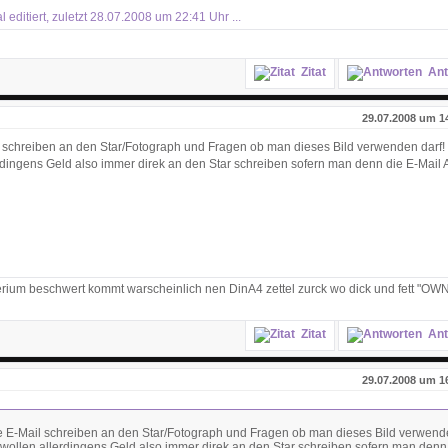
editiert, zuletzt 28.07.2008 um 22:41 Uhr ...
Zitat
Ant
29.07.2008 um 1
 schreiben an den Star/Fotograph und Fragen ob man dieses Bild verwenden darf!
dingens Geld also immer direk an den Star schreiben sofern man denn die E-Mail 
rium beschwert kommt warscheinlich nen DinA4 zettel zurck wo dick und fett "OW
Zitat
Ant
29.07.2008 um 1
e E-Mail schreiben an den Star/Fotograph und Fragen ob man dieses Bild verwende
wollen allerdingens Geld also immer direk an den Star schreiben sofern man denn 