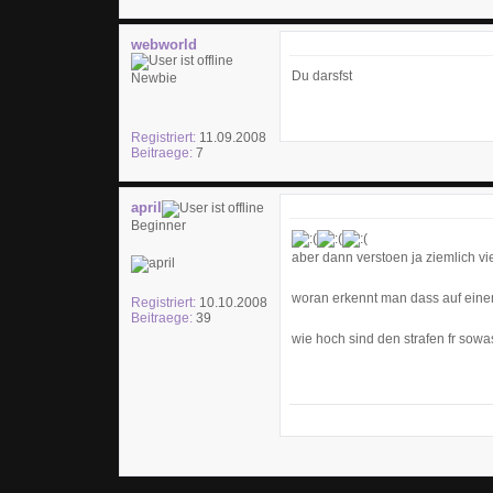
webworld
Du darsfst
Newbie
Registriert:
11.09.2008
Beitraege:
7
april
Beginner
aber dann verstoen ja ziemlich vi
woran erkennt man dass auf einem 
Registriert:
10.10.2008
Beitraege:
39
wie hoch sind den strafen fr sowa