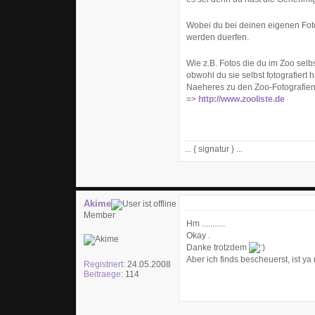
Wobei du bei deinen eigenen Foto
werden duerfen.
Wie z.B. Fotos die du im Zoo sel
obwohl du sie selbst fotografiert ha
Naeheres zu den Zoo-Fotografien
=>
http://www.zooliste.de
... { signatur } ...
Akime
Member
Hm ...........
Okay .
Danke trotzdem
Aber ich finds bescheuerst, ist 
Registriert:
24.05.2008
Beitraege:
114