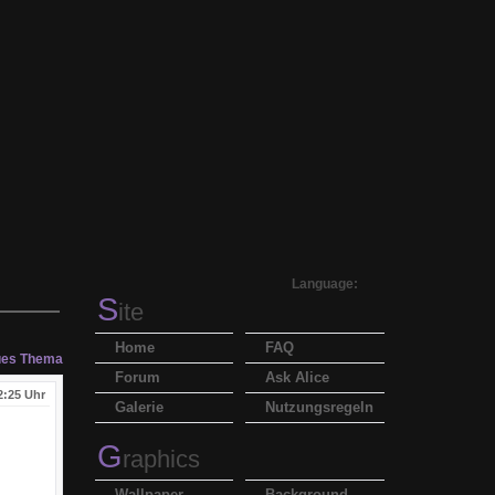
Language:
S
ite
Home
FAQ
es Thema
Forum
Ask Alice
2:25 Uhr
Galerie
Nutzungsregeln
G
raphics
Wallpaper
Background