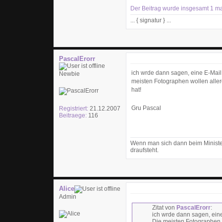
Der Beitrag wurde insgesamt 1 mal 
... { signatur } ...
PascalErorr
ich wrde dann sagen, eine E-Mail
Newbie
meisten Fotographen wollen aller
hat!
Gru Pascal
Registriert:
21.12.2007
Beitraege:
116
Wenn man sich dann beim Ministe
draufsteht.
Alice
Admin
Zitat von
PascalErorr
:
ich wrde dann sagen, ein
Die meisten Fotographen 