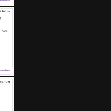
worten
8:26 Uhr
?
 Chara
worten
2:37 Uhr