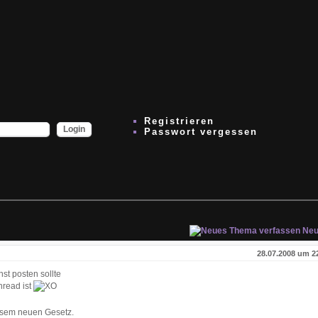
Registrieren
Passwort vergessen
Neu
28.07.2008 um 2
st posten sollte
hread ist
iesem neuen Gesetz.