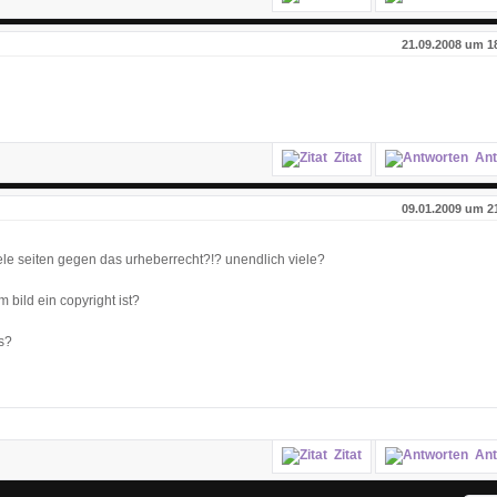
21.09.2008 um 1
Zitat
Ant
09.01.2009 um 2
ele seiten gegen das urheberrecht?!? unendlich viele?
bild ein copyright ist?
s?
Zitat
Ant