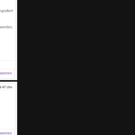
grafiert
 werden,
worten
4:47 Uhr
worten