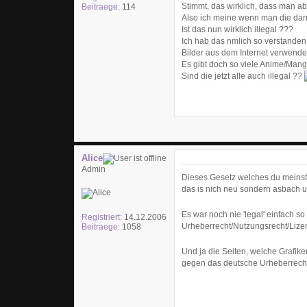
Stimmt, das wirklich, dass man ab
Beitraege:
114
Also ich meine wenn man die dana
Ist das nun wirklich illegal ???
Ich hab das nmlich so verstanden 
Bilder aus dem Internet verwendet
Es gibt doch so viele Anime/Manga
Sind die jetzt alle auch illegal ??
Alice
Admin
Dieses Gesetz welches du meinst,
das is nich neu sondern asbach ura
Es war noch nie 'legal' einfach 
Registriert:
14.12.2006
Urheberrecht/Nutzungsrecht/Lizen
Beitraege:
1058
Und ja die Seiten, welche Grafik
gegen das deutsche Urheberrecht