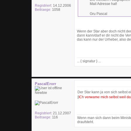
Mail Adresse hat!
Registriert:
14.12.2006
Beitraege:
1058
Gru Pascal
Wenn der Star aber doch nicht der 
dann kann/darf er dir nicht die V
das kann nur der Urheber, also der
... { signatur } ...
PascalErorr
Der Star kann ja von sich selbst 
Newbie
[
ICh verwarne mich selbst weil das
Registriert:
21.12.2007
Beitraege:
116
Wenn man sich dann beim Ministe
draufsteht.