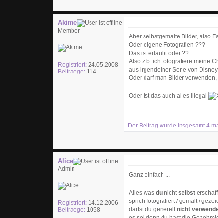
Akime
Member
Aber selbstgemalte Bilder, also 
Oder eigene Fotografien ???
Das ist erlaubt oder ??
Also z.b. ich fotografiere meine
Registriert:
24.05.2008
aus irgendeiner Serie von Disney
Beitraege:
114
Oder darf man Bilder verwenden, 
Oder ist das auch alles illegal
Der Beitrag wurde insgesamt 4 mal 
Alice
Admin
Ganz einfach ...
Alles was
du
nicht
selbst
erschaff
sprich fotografiert / gemalt / gezei
Registriert:
14.12.2006
darfst du generell
nicht verwend
Beitraege:
1058
es sei denn du hast die Genehmig