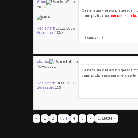
Alice
Admin
Gestern um vier als ich gerade fr 
dann pltzlich aus
mir unerklaerli
Registriert:
14.12.2006
Beitraege:
1058
... { signatur } ...
chaina
Powerposter
Gestern um vier als ich gerade fr 
dann pltzlich aus mir unerklaerl
Registriert:
10.08.2007
Beitraege:
159
«
1
2
[ 3 ]
4
5
»
... Letzte »