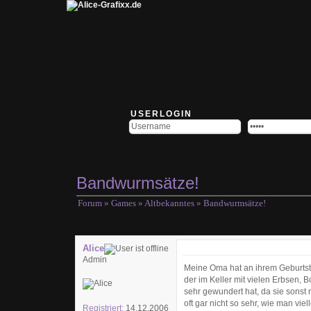
USERLOGIN
Bandwurmsätze!
Forum
»
Games
»
Altbekanntes
» Bandwurmsätze!
Alice
Admin
Meine Oma hat an ihrem Geburtst
der im Keller mit vielen Erbsen,
sehr gewundert hat, da sie sonst 
oft gar nicht so sehr, wie man v
Registriert:
14.12.2006