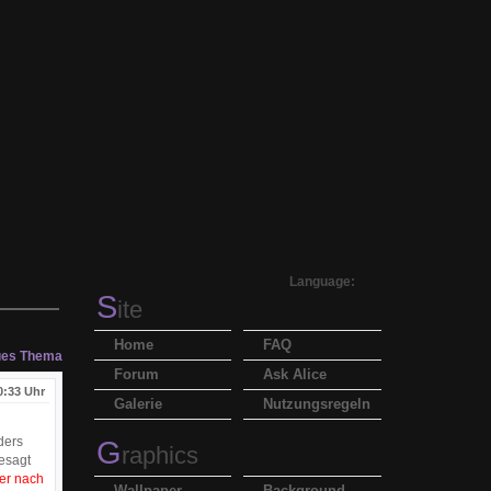
Language:
S
ite
Home
FAQ
es Thema
Forum
Ask Alice
0:33 Uhr
Galerie
Nutzungsregeln
ders
G
raphics
gesagt
er nach
Wallpaper
Background