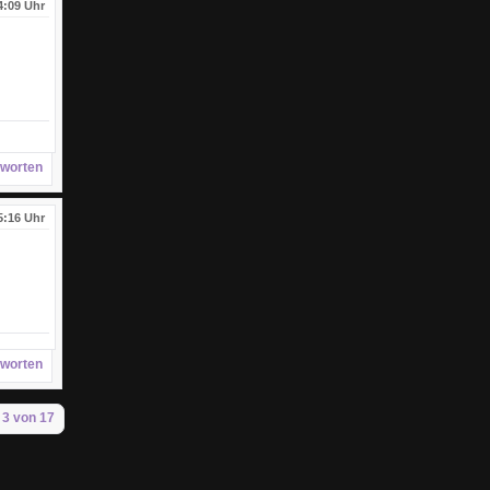
4:09 Uhr
worten
5:16 Uhr
worten
 3 von 17