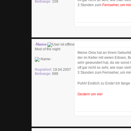
oft gar nicht so sehr, wie man v
Beitraege:
159
3 Stunden zum
Fernseher, um mir
-Name-
Mod of the night
Meine Oma hat an ihrem Geburtst
der im Keller mit vielen Erbsen,
sehr gewundert hat, da sie sonst 
oft gar nicht so sehr, wie man v
Registriert:
19.04.2007
3 Stunden zum Fernseher, um mi
Beitraege:
688
Puhh! Endlich zu Ende! Ich fang
Gestern um vier