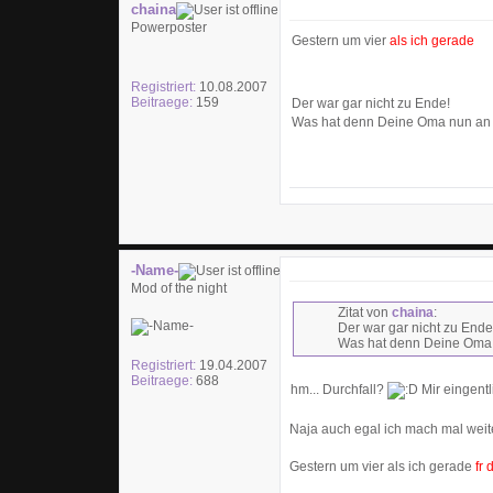
chaina
Powerposter
Gestern um vier
als ich gerade
Registriert:
10.08.2007
Beitraege:
159
Der war gar nicht zu Ende!
Was hat denn Deine Oma nun an
-Name-
Mod of the night
Zitat von
chaina
:
Der war gar nicht zu Ende
Was hat denn Deine Oma
Registriert:
19.04.2007
Beitraege:
688
hm... Durchfall?
Mir eingentl
Naja auch egal ich mach mal weite
Gestern um vier als ich gerade
fr 