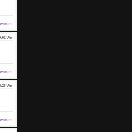
worten
9:02 Uhr
worten
3:28 Uhr
worten