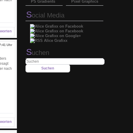
mer nach
PS Gradients
Pixel Graphics
S
ocial Media
worten
7:41 Uhr
S
uchen
ders
gesagt
mer nach
worten