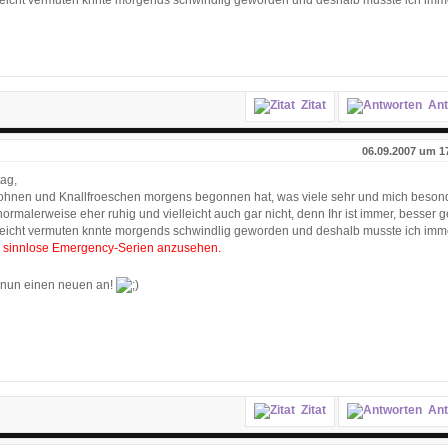
ielleicht vermuten knnte morgends schwindlig geworden und deshalb musste ich im
Zitat
Ant
06.09.2007 um 1
ag,
 Bohnen und Knallfroeschen morgens begonnen hat, was viele sehr und mich beson
normalerweise eher ruhig und vielleicht auch gar nicht, denn Ihr ist immer, besser 
ielleicht vermuten knnte morgends schwindlig geworden und deshalb musste ich im
r
sinnlose Emergency-Serien anzusehen.
e nun einen neuen an!
Zitat
Ant