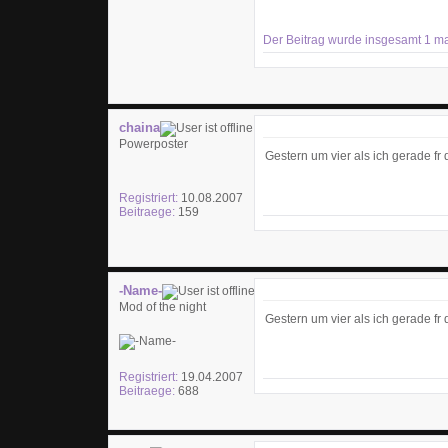
Der Beitrag wurde insgesamt 1 mal 
chaina
Powerposter
Gestern um vier als ich gerade fr
Registriert:
10.08.2007
Beitraege:
159
-Name-
Mod of the night
Gestern um vier als ich gerade fr
Registriert:
19.04.2007
Beitraege:
688