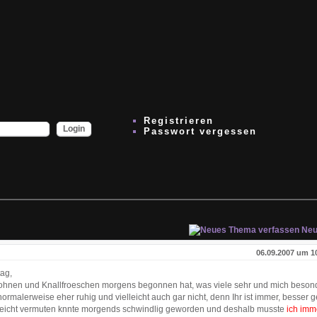
Registrieren
Passwort vergessen
Neu
06.09.2007 um 1
ag,
 Bohnen und Knallfroeschen morgens begonnen hat, was viele sehr und mich beson
normalerweise eher ruhig und vielleicht auch gar nicht, denn Ihr ist immer, besser 
ielleicht vermuten knnte morgends schwindlig geworden und deshalb musste
ich imm