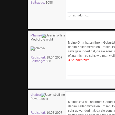
Beitraege:
1058
... { signatur } ...
-Name-
Mod of the night
Meine Oma hat an ihrem Geburtst
der im Keller mit vielen Erbsen,
sehr gewundert hat, da sie sonst 
oft gar nicht so sehr, wie man v
Registriert:
19.04.2007
3 Srunden zum
Beitraege:
688
chaina
Powerposter
Meine Oma hat an ihrem Geburtst
der im Keller mit vielen Erbsen,
sehr gewundert hat, da sie sonst 
Registriert:
10.08.2007