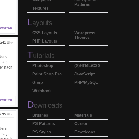
Patterns
Textures
L
ayouts
worten
CSS Layouts
Wordpress
Themes
PHP Layouts
1:41 Uhr
T
utorials
ders
gesagt
Photoshop
(X)HTML/CSS
mer nach
Paint Shop Pro
JavaScript
Gimp
PHP/MySQL
Wishbook
worten
D
ownloads
5:35 Uhr
Brushes
Materials
PS Patterns
Cursor
ders
PS Styles
Emoticons
gesagt