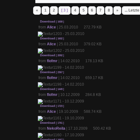
«
1
2
[ 3 ]
4
5
6
7
8
»
... Letzte
Download
[ 1658 ]
from
Alice
| 25.03.2010 272.79 KB
Download
[ 1602 ]
from
Alice
| 25.03.2010 379.02 KB
Download
[ 2092 ]
from
flofmr
| 14.02.2010 178.13 KB
Download
[ 2367 ]
from
flofmr
| 14.02.2010 659.17 KB
Download
[ 1449 ]
from
flofmr
| 10.12.2009 284.8 KB
Download
[ 1723 ]
from
Alice
| 19.10.2009 588.74 KB
Download
[ 1761 ]
from
NekoReila
| 17.10.2009 500.42 KB
Download
[ 1667 ]