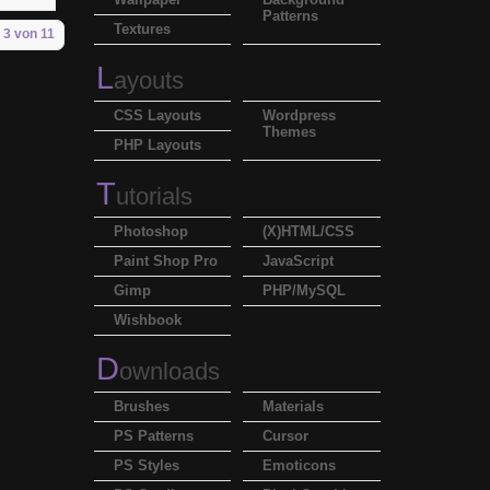
Patterns
Textures
 3 von 11
L
ayouts
CSS Layouts
Wordpress
Themes
PHP Layouts
T
utorials
Photoshop
(X)HTML/CSS
Paint Shop Pro
JavaScript
Gimp
PHP/MySQL
Wishbook
D
ownloads
Brushes
Materials
PS Patterns
Cursor
PS Styles
Emoticons