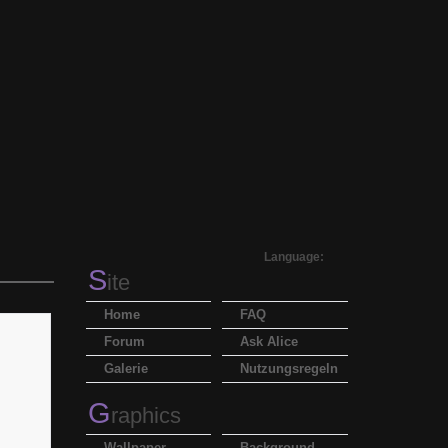
Language:
S
ite
Home
FAQ
Forum
Ask Alice
Galerie
Nutzungsregeln
G
raphics
Wallpaper
Background