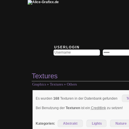
USERLOGIN
Textures
Graphics
»
Textures
» Others
Es wurden
168
Texturen in der Datenbank gefunden
T
Bei Benutzung der
Texturen
ist ein
Creditlink
zu setzen!
Kategorien:
Abstrakt
Lights
Nature