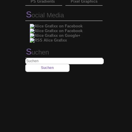
PS Gradients
Pixel Graphics
S
ocial Media
S
uchen