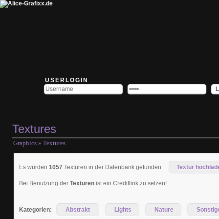
USERLOGIN
Textures
Graphics
» Textures
Es wurden
1057
Texturen in der Datenbank gefunden
Textur hochlad
Bei Benutzung der
Texturen
ist ein
Creditlink
zu setzen!
Kategorien:
Abstrakt
Lights
Nature
Sonstig