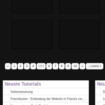
«
1
2
3
4
[ 5 ]
6
7
8
9
10
»
... Letzte »
Neuste Tutorials
Neu
Seitensteuerung
D
Framebuster - Einbindung der Website in Frames ver ...
L