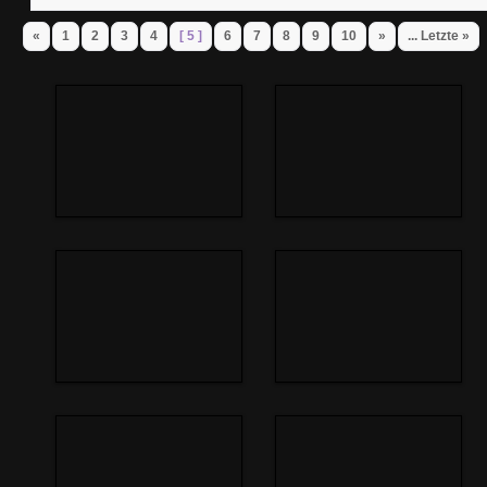
«
1
2
3
4
[ 5 ]
6
7
8
9
10
»
... Letzte »