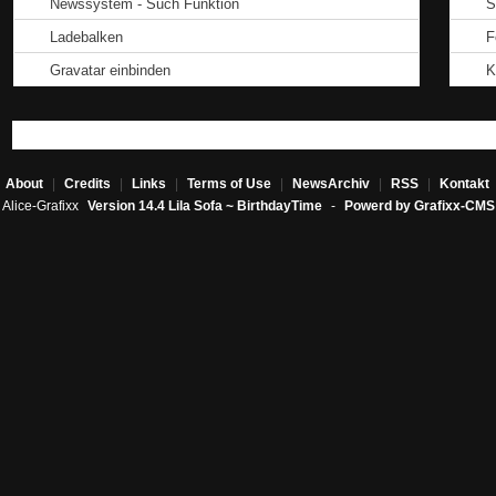
Newssystem - Such Funktion
S
Ladebalken
F
Gravatar einbinden
K
About
|
Credits
|
Links
|
Terms of Use
|
NewsArchiv
|
RSS
|
Kontakt
Alice-Grafixx
Version 14.4 Lila Sofa ~ BirthdayTime
-
Powerd by Grafixx-CMS