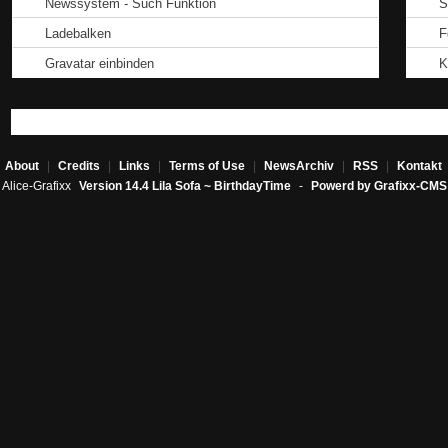
Newssystem - Such Funktion
S
Ladebalken
F
Gravatar einbinden
K
About
|
Credits
|
Links
|
Terms of Use
|
NewsArchiv
|
RSS
|
Kontakt
Alice-Grafixx
Version 14.4 Lila Sofa ~ BirthdayTime
-
Powerd by Grafixx-CMS